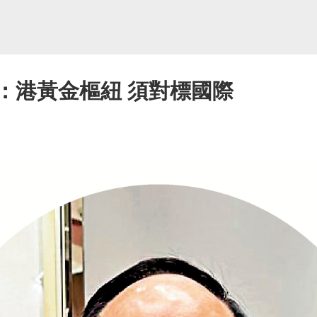
：港黃金樞紐 須對標國際