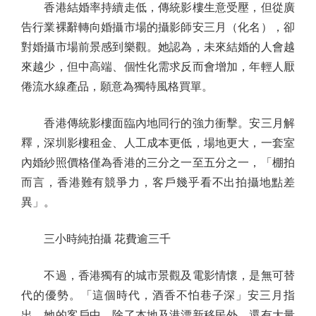
香港結婚率持續走低，傳統影樓生意受壓，但從廣
告行業裸辭轉向婚攝市場的攝影師安三月（化名），卻
對婚攝市場前景感到樂觀。她認為，未來結婚的人會越
來越少，但中高端、個性化需求反而會增加，年輕人厭
倦流水線產品，願意為獨特風格買單。
香港傳統影樓面臨內地同行的強力衝擊。安三月解
釋，深圳影樓租金、人工成本更低，場地更大，一套室
內婚紗照價格僅為香港的三分之一至五分之一，「棚拍
而言，香港難有競爭力，客戶幾乎看不出拍攝地點差
異」。
三小時純拍攝 花費逾三千
不過，香港獨有的城市景觀及電影情懷，是無可替
代的優勢。「這個時代，酒香不怕巷子深」安三月指
出，她的客戶中，除了本地及港漂新移民外，還有大量