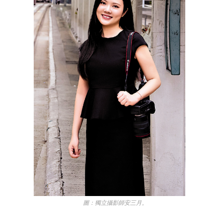
圖：獨立攝影師安三月。