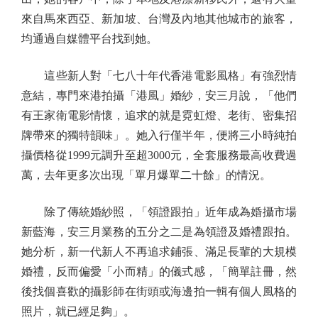
來自馬來西亞、新加坡、台灣及內地其他城市的旅客，
均通過自媒體平台找到她。
這些新人對「七八十年代香港電影風格」有強烈情
意結，專門來港拍攝「港風」婚紗，安三月說，「他們
有王家衛電影情懷，追求的就是霓虹燈、老街、密集招
牌帶來的獨特韻味」。她入行僅半年，便將三小時純拍
攝價格從1999元調升至超3000元，全套服務最高收費過
萬，去年更多次出現「單月爆單二十餘」的情況。
除了傳統婚紗照，「領證跟拍」近年成為婚攝市場
新藍海，安三月業務的五分之二是為領證及婚禮跟拍。
她分析，新一代新人不再追求鋪張、滿足長輩的大規模
婚禮，反而偏愛「小而精」的儀式感，「簡單註冊，然
後找個喜歡的攝影師在街頭或海邊拍一輯有個人風格的
照片，就已經足夠」。