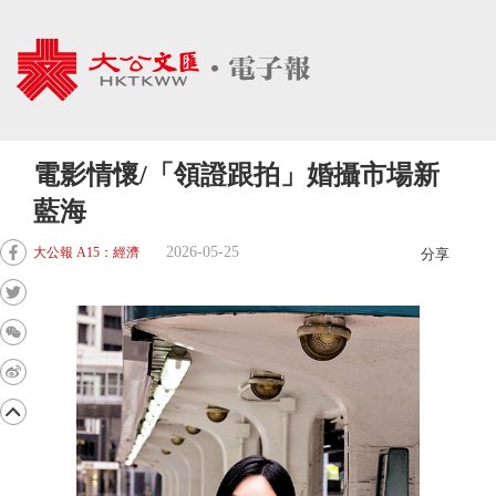
電影情懷/「領證跟拍」婚攝市場新
藍海
2026-05-25
大公報 A15：經濟
分享