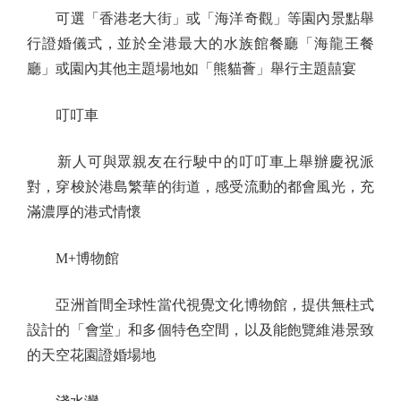
可選「香港老大街」或「海洋奇觀」等園內景點舉
行證婚儀式，並於全港最大的水族館餐廳「海龍王餐
廳」或園內其他主題場地如「熊貓薈」舉行主題囍宴
叮叮車
新人可與眾親友在行駛中的叮叮車上舉辦慶祝派
對，穿梭於港島繁華的街道，感受流動的都會風光，充
滿濃厚的港式情懷
M+博物館
亞洲首間全球性當代視覺文化博物館，提供無柱式
設計的「會堂」和多個特色空間，以及能飽覽維港景致
的天空花園證婚場地