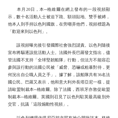
本月20日，本─格維爾在網上發布的一段視頻顯
示，數十名活動人士被迫下跪、額頭貼地、雙手被縛，
他本人則手持以色列國旗，在旁嘲弄他們，視頻標題為
「歡迎來到以色列」。
該視頻曝光後引發國際社會強烈譴責。以色列隨後
宣布將驅逐該批活動人士。法國外長巴羅發文指出，儘
管法國不支持「全球堅韌船隊」行動，但法方不能容忍
參與該行動的法國公民被「威脅、恐嚇或粗暴對待，更
何況出自公職人員之手」。據了解，該船隊共有36名法
國公民。巴羅又表示，他和意大利外長塔亞尼一樣，提
請歐盟制裁本─格維爾。除了法國，西班牙亦敦促歐盟
制裁本─格維爾。英國則召見了以色列駐英最高級別外
交官，抗議「這段煽動性視頻」。
以色列總理內塔尼亞胡亦罕有地公開批評本─格維