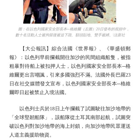
圖：在以色列國家安全部長本─格維爾（左圖）20日發布的視頻中，
數十名活動人士被拘留後被迫下跪、額頭貼地、雙手被縛。\法新社
【大公報訊】綜合法國《世界報》、《華盛頓郵
報》：以色列早前攔截開往加沙的民間組織船隻，被指
粗暴對待船上被扣押人士，以色列國家安全部長本─格
維爾更出言嘲諷，引來多國強烈不滿。法國外長巴羅23
日在社交媒體發文宣布，以色列國家安全部長本─格維
爾即日起被禁止入境法國。
以色列士兵於18日上午攔截了試圖駛往加沙地帶的
「全球堅韌船隊」，該船隊從土耳其南部起航，試圖突
破以色列對加沙地帶的海上封鎖，向加沙地帶民眾運送
人道主義援助物資。