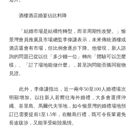
酒樓酒店婚宴佔比料降
「結婚市場是結構性轉型，而非周期性改變。」愉
景灣會員推廣及市場總監李偉謙表示，未來傳統酒樓或
酒店還會有市場，但比例會逐步下降。他發現，新人諮
詢的問題已從以往「多少錢一位」轉向「體驗可以怎麼
樣」、「訂了場地能做什麼」，甚至詢問能否攜同寵物
見證。
此外，李偉謙指出，近一兩年50至100人婚禮場次
明顯增加。以往新人若嚮往海外婚禮，大多會選擇沖
繩、峇里島、馬爾代夫等地，如今愉景灣的婚禮場地預
訂已需要提前1至1.5年，在離島行禮，既可令長輩避免
長途跋涉，又能享受歐陸風情。