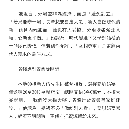
她坦言，分場並非為經濟，而是「避免對立」：
「若只能辦一場，長輩想要喜慶大氣，新人喜歡現代清
新，預算內難兼顧，難免有人妥協。分兩場各聚焦意
願，心態更平衡。」她認為，時代變遷下父母對婚禮的
干預度已降低，但若條件允許，「互相尊重」是兼顧兩
代人需求的最佳方式。
省錢應對置業等開銷
本地00後新人伍先生則截然相反，選擇簡約婚宴：
僅邀請20至30位至親密友，總開支約5至6萬元，不搞大
宴親朋。「我們沒大操大辦，省錢用於置業等家庭建
設。」他認為，婚禮不必「做給別人看」，繁瑣婚宴累
人，經濟不明朗時，更傾向把資源留給未來。