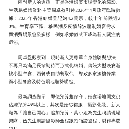
兩對新人的選擇，正是香港婚宴市場變化的縮影。
生活易媒體業務主管周卓盈引述2026年4月政府臨時數
據：2025年香港結婚登記約4.2萬宗，較十年前跌近2
0%。生育率下降、移民潮及疫情餘波壓制婚宴需求，
而消費場景愈發多樣，例如求婚儀式正成為新人關注的
環節。
周卓盈觀察到，現時新人更尊重自身體驗與想法，
不再只為滿足長輩期待而形式化結婚。傳統大型晚宴漸
被小型午宴、西餐或自助餐取代，導致多家酒樓停業，
而小型餐廳及特色場地順勢崛起。
最新調查顯示，即便預算趨保守，婚宴場地開支仍
佔總預算45%以上，其次是婚紗禮服、攝影化妝。新人
願為「讓自己開心」追加預算：葉小姐為先生聘請現場
樂隊，伍先生則請攝影師全程跟拍領證過程，製作專屬
短片。