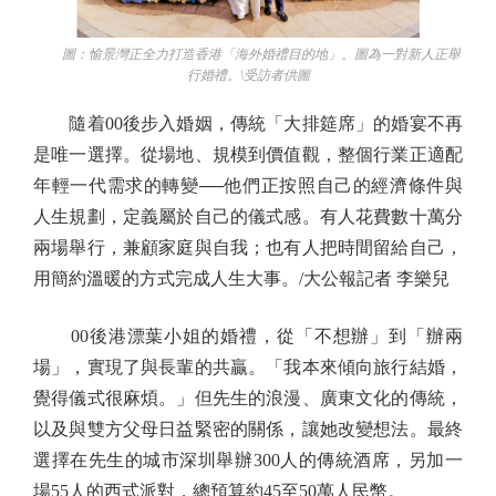
圖：愉景灣正全力打造香港「海外婚禮目的地」。圖為一對新人正舉
行婚禮。\受訪者供圖
隨着00後步入婚姻，傳統「大排筵席」的婚宴不再
是唯一選擇。從場地、規模到價值觀，整個行業正適配
年輕一代需求的轉變──他們正按照自己的經濟條件與
人生規劃，定義屬於自己的儀式感。有人花費數十萬分
兩場舉行，兼顧家庭與自我；也有人把時間留給自己，
用簡約溫暖的方式完成人生大事。/大公報記者 李樂兒
00後港漂葉小姐的婚禮，從「不想辦」到「辦兩
場」，實現了與長輩的共贏。「我本來傾向旅行結婚，
覺得儀式很麻煩。」但先生的浪漫、廣東文化的傳統，
以及與雙方父母日益緊密的關係，讓她改變想法。最終
選擇在先生的城市深圳舉辦300人的傳統酒席，另加一
場55人的西式派對，總預算約45至50萬人民幣。