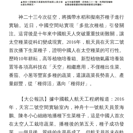
神二十三今次征空，將攜帶水稻和擬南芥種子進行
實驗。近日，中國空間站實現「多批次種植」引發關
注。這背後是十年來中國航天人突破重重技術難關，讓
太空種菜從科幻變成現實。2016年，航天員在天宮二號
首次播下生菜種子，證明中國人在太空種菜的可行性。
歷時10年耕耘，高等植物培養箱、新型植物氣霧培養裝
置等各項高科技在「天空」相繼應用，不僅種出生菜、
番茄、小葱等豐富多種的蔬菜，還讓蔬菜長勢喜人、產
量頗豐，從「種得活」邁向「種得好」。
【大公報訊】據中國載人航天工程網報道：2016
年，天宮二號空間實驗室內，神舟十一號航天員景海
鵬、陳冬小心細緻地播種下生菜種子，這是中國人首次
在太空人工栽培蔬菜。播種後的第五天，種子成功發
芽，一個月後，翠綠的生菜長成了，但航天員並未在軌