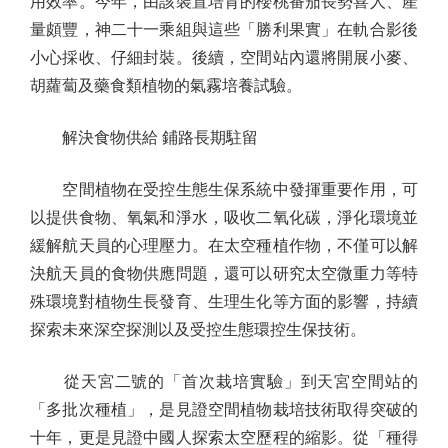
用效率。今年，由該裝置培育的櫻桃番茄長勢喜人、產
量頗豐，神二十一乘組與這些「勝利果實」在軌合影後
小心採收、仔細封裝。後續，空間站內還將開展小麥、
胡蘿蔔及藥食類植物的氣霧培養試驗。
解決食物供給 鋪路長期駐留
空間植物在受控生態生保系統中發揮重要作用，可
以提供食物、氧氣和淨水，吸收二氧化碳，淨化環境並
緩解航天員的心理壓力。在太空種植作物，不僅可以解
決航天員的食物供應問題，還可以研究太空微重力等特
殊環境對植物生長發育、生理生化等方面的影響，持續
探索未來深空探測以及受控生態環控生保技術。
從天宮二號的「首次栽培實驗」到天宮空間站的
「多批次種植」，是見證空間植物栽培技術取得突破的
十年，更是見證中國人探索太空歷程的縮影。從「種得