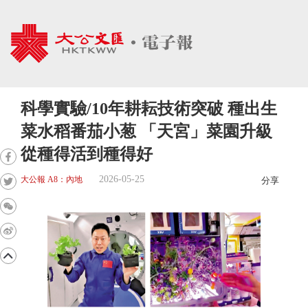
科學實驗/10年耕耘技術突破 種出生
菜水稻番茄小葱 「天宮」菜園升級
從種得活到種得好
2026-05-25
大公報 A8：內地
分享