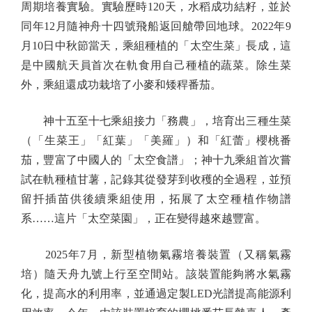
周期培養實驗。實驗歷時120天，水稻成功結籽，並於
同年12月隨神舟十四號飛船返回艙帶回地球。2022年9
月10日中秋節當天，乘組種植的「太空生菜」長成，這
是中國航天員首次在軌食用自己種植的蔬菜。除生菜
外，乘組還成功栽培了小麥和矮稈番茄。
神十五至十七乘組接力「務農」，培育出三種生菜
（「生菜王」「紅葉」「美羅」）和「紅蕾」櫻桃番
茄，豐富了中國人的「太空食譜」；神十九乘組首次嘗
試在軌種植甘薯，記錄其從發芽到收穫的全過程，並預
留扦插苗供後續乘組使用，拓展了太空種植作物譜
系……這片「太空菜園」，正在變得越來越豐富。
2025年7月，新型植物氣霧培養裝置（又稱氣霧
培）隨天舟九號上行至空間站。該裝置能夠將水氣霧
化，提高水的利用率，並通過定製LED光譜提高能源利