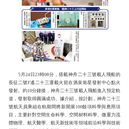
5月24日23時08分，搭載神舟二十三號載人飛船的
長征二號F遙二十三運載火箭在酒泉衛星發射中心點火
發射。約10分鐘後，神舟二十三號載人飛船進入預定軌
道，發射取得圓滿成功。據介紹，按計劃，神舟二十三
號航天員乘組在軌期間將新開展100餘項科學與應用項
目，主要針對空間生命科學、空間材料科學、微重力流
體物理、航天醫學、航天新技術等領域前沿科學與技術