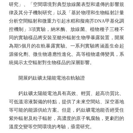
研究」、「空間環境對典型放線菌表型和遺傳的影響規
律及其分子機制研究」以及「基於物理和生物輻射計量
分析空間輻射和微重力引起水稻和擬南芥DNA甲基化調
控機制」3項實驗，納米酶、放線菌、植物種子三種不
同的實驗樣品將安裝至艙外輻射生物學暴露裝置，開展
為期5個月的在軌暴露實驗。一系列實驗將涵蓋生命起
源催化劑、微生物適應性進化、高等植物遺傳變異，系
統揭示太空輻射對生物樣品的深層影響。
開展鈣鈦礦太陽能電池在軌驗證
鈣鈦礦太陽能電池具有高效、輕質、超高功質比、
可低溫溶液製備的特點，提供了未來空間站、深空基地
等可能的能源供給方案。但是，鈣鈦礦電池能否經受住
紫外輻射及粒子輻射，高濃度的原子氧腐蝕，更劇烈的
溫度交變等空間環境的考驗，亟需研究。