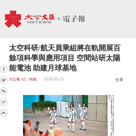
太空科研/航天員乘組將在軌開展百
餘項科學與應用項目 空間站研太陽
能電池 助建月球基地
2026-05-25
大公報 A2：內地
分享