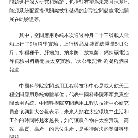
問題進行深入研究和驗證，包括對有望為未來月球基地
能源系統配置提供關鍵技術儲備的新型空間儲能電池開
展在軌驗證等。
其中，空間應用系統本次通過神舟二十三號載人飛
船上行了9項科學實驗，上行樣品及裝置總重量54.1公
斤，水稻種子、肝細胞、納米酶、放線菌、鈣鈦礦電池
等實驗材料將開展太空實驗。\大公報記者 劉凝哲酒泉
報道
中國科學院空間應用工程與技術中心是載人航天工
程空間應用系統總體單位，代表中國科學院牽頭負責空
間應用系統。中國科學院空間應用工程與技術中心研究
員倉懷興對大公報表示，未來人類在太空環境中生活和
工作的時間將越來越長，如何讓農作物在太空實現「高
效、高質、高產」的原位生產，是亟待解決的關鍵科學
問題。