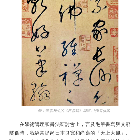
圖：懷素和尚的《自敘帖》局部。\作者供圖
在學術講座和書法研討會上，言及毛筆書寫與文辭
關係時，我經常提起日本良寬和尚寫的「天上大風」、