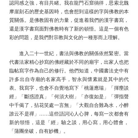
認同感之強，有目共睹。我在龍門石窟徜徉，思索北魏
摩崖刻石的歷史基因時，也會想到這樣的字與佛教的本
質關係。是佛教固有的力量，促進着我們的漢字書寫，
還是漢字書寫面對佛教時有了新的頓悟。這是一個有色
彩的問題，是我們對宗教與文化的一種形而上理解。
進入二十一世紀，書法與佛教的關係依然緊密。當
代書法家精心抄寫的佛經藏於不同的廟宇，出家人也把
臨帖寫字作為自己的修行。他們知道，中國書法史中有
許多出自寺廟的名家高手，智永與懷素就是其中的代
表。我寫字，也會不自覺地寫下「桃蓮應瑞」「揮麈談
經」「斷惑證真」「何須大樹」「亦復如是」「彈指聲
中千偈了，拈花笑處一言無」「大觀自合難為水，小醉
誰云不是禪」……這些語詞沁人心脾，每寫一次都會有
新的領悟，這是「經」驗之談，用心寫，用心體會，
「蒲團坐破，自有妙機」。