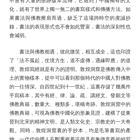
不會有大量的墨跡版本流傳，它遇到了中國獨有的文
化，就有了世界上獨一無二的書寫樣式和傳播方法。如
果書法與佛教擦肩而過，缺乏了這場跨時空的虔誠抄
錄，書法的表現形式也不會如此豐富，書法的深刻性也
會減弱。
書法與佛教相遇，彼此微笑，相互成全，這也印證
了「法不孤起，仗境方生，道不虛傳，遇緣即應」的道
理。敦煌寫經就是有力的證明。敦煌洞窟是佛教傳入中
土的實物樣本，從中可以看到那個時代的中國人對佛教
的一往情深。自四世紀到十一世紀，這裏存儲了幾萬件
手寫稿本，其中有經、律、論、疏、講經文、發願文等
佛教典籍，數量大、種類多，堪稱奇跡。敦煌洞窟中的
佛教典籍，可視為佛教中國化的形象見證，建構了從東
晉到北宋的精神文明。是人類文化史、宗教史的一大奇
觀。同時，敦煌洞窟裏的手抄本，均是毛筆書寫的產
物，一代代中國人不斷重複着這個具有象徵意義的抄寫