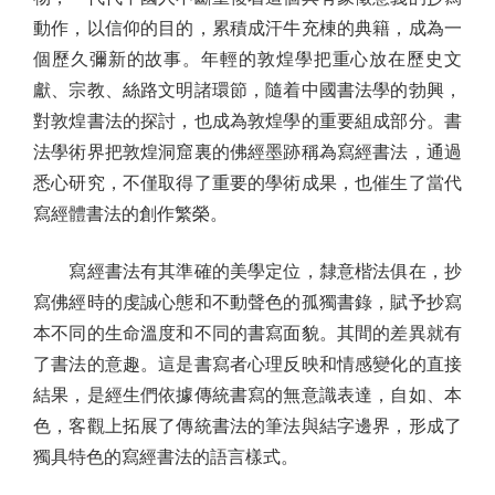
動作，以信仰的目的，累積成汗牛充棟的典籍，成為一
個歷久彌新的故事。年輕的敦煌學把重心放在歷史文
獻、宗教、絲路文明諸環節，隨着中國書法學的勃興，
對敦煌書法的探討，也成為敦煌學的重要組成部分。書
法學術界把敦煌洞窟裏的佛經墨跡稱為寫經書法，通過
悉心研究，不僅取得了重要的學術成果，也催生了當代
寫經體書法的創作繁榮。
寫經書法有其準確的美學定位，隸意楷法俱在，抄
寫佛經時的虔誠心態和不動聲色的孤獨書錄，賦予抄寫
本不同的生命溫度和不同的書寫面貌。其間的差異就有
了書法的意趣。這是書寫者心理反映和情感變化的直接
結果，是經生們依據傳統書寫的無意識表達，自如、本
色，客觀上拓展了傳統書法的筆法與結字邊界，形成了
獨具特色的寫經書法的語言樣式。