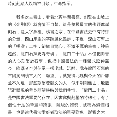
時刻刻給人以精神引領，生命指示。
我多次去泰山，看着北齊年間書寫、刻鑿在山坡上
的《金剛經》就會情不自禁。這是規模最大的佛經摩崖
刻石，是大字鼻祖、榜書之宗，在中國書法史中有特殊
的分量。四山摩崖的字跡風化難辨，不過，深山石壁上
的「明澈」二字，卻觸目驚心，不激不厲的筆畫，神采
超然。龍門石窟更為奇瑰，「龍門二十品」不僅把向善
的人心刻鑿於石壁，也把中國書法的一種體式延伸至
今，臨摹者也與信眾一樣虔誠、沉醉。我在龍門石窟的
古陽洞閱讀古人的「願望」，就覺得北魏與今天的距離
並不久遠，那些刻鑿發願文的人，似乎剛剛離去，殷殷
語辭體現的善良願望時時與我們共情。「龍門二十品」
是中國書法重要的存在。因書寫與刻鑿的特殊性，有了
個性十足的筆畫和誇張、險峻的體勢，被稱為魏體楷
書，也是當代書法愛好者取法的重要對象，影響之大，