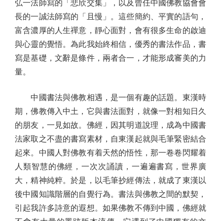
弘一法師寫的「悲欣交集」，以及曾任中國佛教協會會
長的一誠法師寫的「且慢」。這些簡約、平實的語句，
富含濃厚的人生禪意，靜心面對，會有很多生命的啟迪
與心靈的覺悟。為此我始終相信，優秀的書法作品，書
寫是基礎，文辭是條件，兩者合一，才能形成審美的力
量。
中國書法與佛教相遇，是一個有趣的話題。東漢時
期，佛教傳入中土，它與書法面對，就像一對相知日久
的朋友，一見如故。佛經，因其明道說理，成為中國書
法家取之不盡的書寫素材，自東漢起就與毛筆緊密結合
起來。中國人對佛教有着天然的悟性，那一卷卷閃耀着
人類智慧的佛經，一次次誦讀，一遍遍書寫，世界廣
大，精神純粹。於是，以毛筆抄經傳法，就成了東漢以
後中國知識階層的自覺行為。書法與佛教之間的默契，
引起我許多詩意的遐想。如果佛教不傳到中國，佛經就