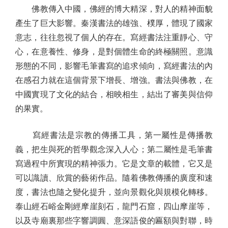
佛教傳入中國，佛經的博大精深，對人的精神面貌
產生了巨大影響。秦漢書法的雄強、樸厚，體現了國家
意志，往往忽視了個人的存在。寫經書法注重靜心、守
心，在意養性、修身，是對個體生命的終極關照。意識
形態的不同，影響毛筆書寫的追求傾向，寫經書法的內
在感召力就在這個背景下增長、增強。書法與佛教，在
中國實現了文化的結合，相映相生，結出了審美與信仰
的果實。
寫經書法是宗教的傳播工具，第一屬性是傳播教
義，把生與死的哲學觀念深入人心；第二屬性是毛筆書
寫過程中所實現的精神張力。它是文章的載體，它又是
可以識讀、欣賞的藝術作品。隨着佛教傳播的廣度和速
度，書法也隨之變化提升，並向景觀化與規模化轉移。
泰山經石峪金剛經摩崖刻石，龍門石窟，四山摩崖等，
以及寺廟裏那些字響調圓、意深語俊的匾額與對聯，時