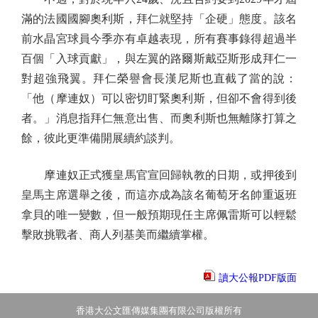
滿的法國國腳奧利斯，拜仁就堅持「企硬」態度。該名
前水晶宮球員今季亦有卓越表現，所有賽事錄得超過半
百個「入球貢獻」，與左翼的路爾斯戴亞斯形成拜仁一
對超強飛翼。拜仁榮譽會長漢尼斯也直截了當的說：
「他（摩連奴）可以密切盯緊奧利斯，但卻不會得到後
者。」消息指拜仁無意出售、而奧利斯也無離隊打算之
餘，彼此更準備開展續約談判。
摩連奴正式獲皇馬官宣回歸執教的日期，或押後到
皇馬主席選舉之後，而這亦成為該名葡萄牙名帥重返班
拿貝的唯一變數，但一般預期現任主席佩雷斯可以輕鬆
擊敗挑戰者、商人列基美而繼續掌權。
讀大公報PDF版面
香港大公文匯傳媒集團有限公司版權所有