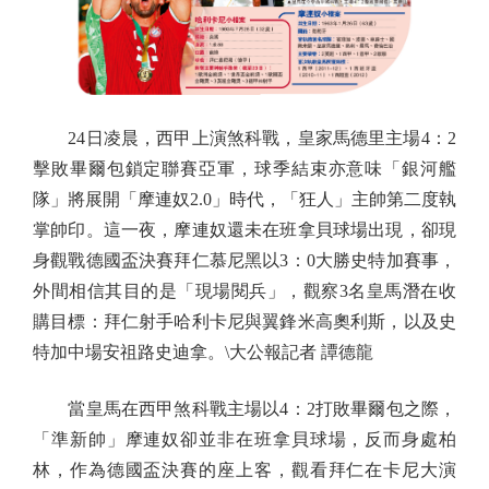
24日凌晨，西甲上演煞科戰，皇家馬德里主場4：2
擊敗畢爾包鎖定聯賽亞軍，球季結束亦意味「銀河艦
隊」將展開「摩連奴2.0」時代，「狂人」主帥第二度執
掌帥印。這一夜，摩連奴還未在班拿貝球場出現，卻現
身觀戰德國盃決賽拜仁慕尼黑以3：0大勝史特加賽事，
外間相信其目的是「現場閱兵」，觀察3名皇馬潛在收
購目標：拜仁射手哈利卡尼與翼鋒米高奧利斯，以及史
特加中場安祖路史迪拿。\大公報記者 譚德龍
當皇馬在西甲煞科戰主場以4：2打敗畢爾包之際，
「準新帥」摩連奴卻並非在班拿貝球場，反而身處柏
林，作為德國盃決賽的座上客，觀看拜仁在卡尼大演