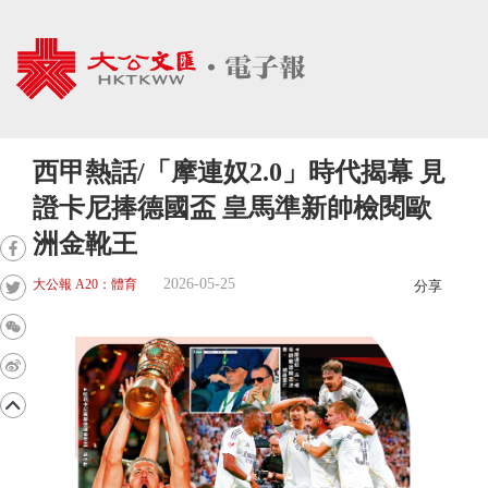
西甲熱話/「摩連奴2.0」時代揭幕 見
證卡尼捧德國盃 皇馬準新帥檢閱歐
洲金靴王
2026-05-25
大公報 A20：體育
分享