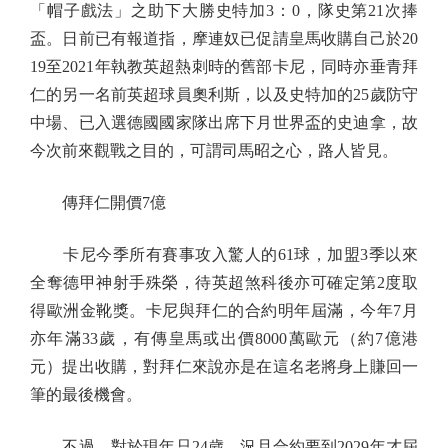
「帽子戲法」之助下大勝史特加3：0，隊史第21次捧
盃。日前已有報道指，摩連奴已促請皇馬收購自己於20
19至2021年執教英超熱刺時的舊部卡尼，同時亦垂青拜
仁的另一名前英超球員奧利斯，以及史特加的25歲防守
中場、已入選德國國家隊出席下月世界盃的史迪拿，故
今次前來觀戰之目的，可謂司馬昭之心，路人皆見。
傳拜仁開價7億
卡尼今季所有賽事攻入驚人的61球，加盟3季以來
全奪德甲神射手殊榮，待英超煞科後亦可確定第2度取
得歐洲金靴獎。卡尼與拜仁的合約明年屆滿，今年7月
亦年滿33歲，有傳皇馬或出價8000萬歐元（約7億港
元）提出收購，對拜仁來說亦是在這名老將身上賺回一
筆的最後機會。
不過，對於現年只24歲、況且合約要到2029年才屆