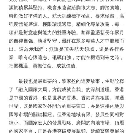
源於積累與堅持。機會永遠留給胸懷大志、腳踏實地、
時刻做好準備的人。航天訓練標準極高、要求極嚴，高
強度體能磨煉、極限環境適應、精細化專業攻關，每一
項都是對意志與能力的雙重考驗。黎家盈憑藉長年累月
的自律自強、執著堅守，最終在眾多精英人才中脫穎而
出。這啟示我們：無論是頂尖航天領域，還是各行各
業，唯有心懷遠志、砥礪自強，才能在機遇到來之時，
把握機遇、勇擔使命、成就價值。
最後也是最重要的，黎家盈的追夢故事，生動詮釋
了「融入國家大局，方能成就自我」的深刻道理。香港
是中國的香港，也是世界的香港。香港背靠祖國、聯通
世界，既是國家對外開放的重要窗口，亦是連接內地與
國際市場的關鍵樞紐。但香港地域有限、發展空間相對
狹小，而國家宏大的發展戰略、廣闊的內地市場、頂層
的國家平台，正是香港突破發展瓶頸、延續繁榮發展的