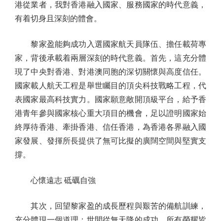
港從業者，我對香港融入國家、服務國家的時代意義，
有着切身且深刻的體會。
黎家盈能夠成功入選國家航天員隊伍、擔任載荷專
家，背後承載着兩層深刻的時代意義。首先，這充分體
現了中央對香港、對港澳同胞的深切關懷與高度信任。
國家載人航天工程是舉世矚目的頂尖科技戰略工程，代
表國家最高科技實力。國家願意敞開頂級平台，給予香
港青年參與國家核心重大項目的機會，足以證明國家始
終厚待香港、牽掛香港、信任香港，為香港各界融入國
家發展、發揮所長提供了無可比擬的廣闊空間與堅實支
撐。
心懷遠志 砥礪自強
其次，回望黎家盈的成長歷程與艱苦的備航訓練，
充分體現一個道理：世間從無天降的成功，所有榮耀皆