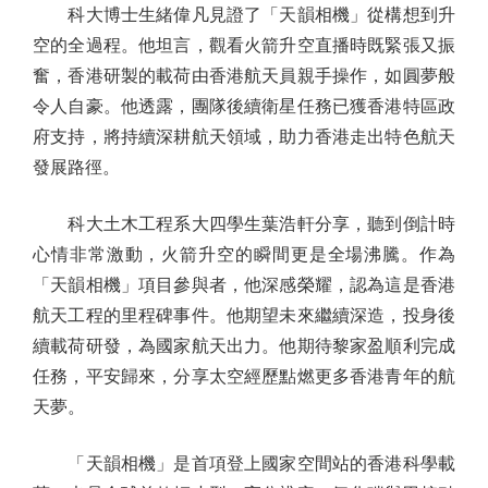
科大博士生緒偉凡見證了「天韻相機」從構想到升
空的全過程。他坦言，觀看火箭升空直播時既緊張又振
奮，香港研製的載荷由香港航天員親手操作，如圓夢般
令人自豪。他透露，團隊後續衛星任務已獲香港特區政
府支持，將持續深耕航天領域，助力香港走出特色航天
發展路徑。
科大土木工程系大四學生葉浩軒分享，聽到倒計時
心情非常激動，火箭升空的瞬間更是全場沸騰。作為
「天韻相機」項目參與者，他深感榮耀，認為這是香港
航天工程的里程碑事件。他期望未來繼續深造，投身後
續載荷研發，為國家航天出力。他期待黎家盈順利完成
任務，平安歸來，分享太空經歷點燃更多香港青年的航
天夢。
「天韻相機」是首項登上國家空間站的香港科學載