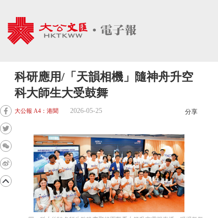
科研應用/「天韻相機」隨神舟升空
科大師生大受鼓舞
2026-05-25
大公報 A4：港聞
分享