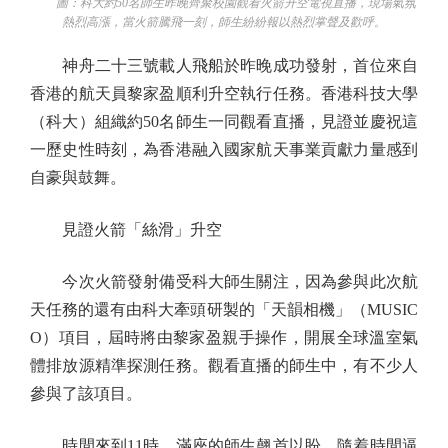
圖：科大約50名師生昨晚齊聚校園觀看火箭升空電視直播，現場氣氛
熱烈高漲，當火箭騰飛一刻，師生紛紛報以熱烈掌聲及歡呼。
神舟二十三號載人飛船於昨晚成功發射，首位來自
香港的航天員黎家盈順利升空執行任務。香港科技大學
（科大）組織約50名師生一同觀看直播，見證並慶祝這
一歷史性時刻，為香港融入國家航天事業貢獻力量感到
自豪與鼓舞。
見證火箭「絲滑」升空
今次火箭發射備受科大師生關注，因為參與此次航
天任務的還有由科大牽頭研製的「天韻相機」（MUSIC
O）項目，屆時將由黎家盈親手操作，開展全球溫室氣
體排放源精準探測任務。觀看直播的師生中，有不少人
參與了該項目。
時間來到11時，滿座的師生翹首以盼，隨着時間逼