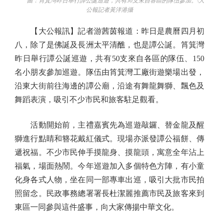
圖：筲箕灣昨日舉行譚公誕巡遊，共有50支來自各區的隊伍參加。\大
公報記者黃洋港攝
【大公報訊】記者游茜茵報道：昨日是農曆四月初
八，除了是佛誕及長洲太平清醮，也是譚公誕。筲箕灣
昨日舉行譚公誕巡遊，共有50支來自各區的隊伍、150
名小朋友參加巡遊。隊伍由筲箕灣工廠街遊樂場出發，
沿東大街前往海邊的譚公廟，沿途有舞龍舞獅、飄色及
舞蹈表演，吸引不少市民和旅客駐足觀看。
活動開始前，主禮嘉賓先為巡遊敲鑼、替金龍及醒
獅進行點睛和簪花戴紅儀式。現場亦派發譚公福餅、傳
遞祝福。不少市民伸手摸龍身、摸龍頭，寓意全年沾上
福氣，場面熱鬧。今年巡遊加入多個特色方陣，有小童
化身各式人物，坐在同一部專車出巡，吸引大批市民拍
照留念。民政事務總署署長杜潔麗推薦市民及旅客來到
東區一同參與這件盛事，向大家傳揚中華文化。