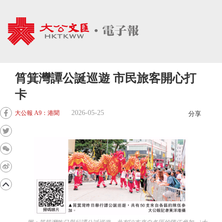
筲箕灣譚公誕巡遊 市民旅客開心打
卡
2026-05-25
大公報 A9：港聞
分享