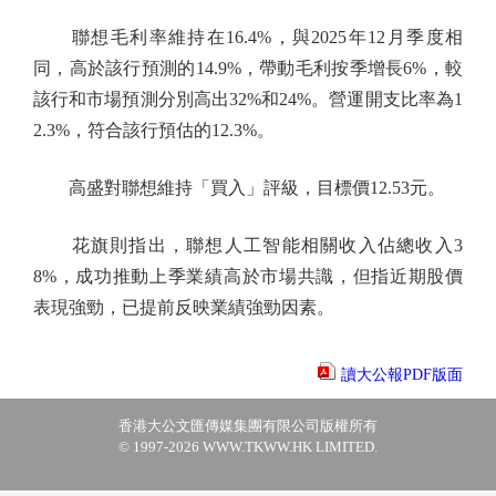
聯想毛利率維持在16.4%，與2025年12月季度相
同，高於該行預測的14.9%，帶動毛利按季增長6%，較
該行和市場預測分別高出32%和24%。營運開支比率為1
2.3%，符合該行預估的12.3%。
高盛對聯想維持「買入」評級，目標價12.53元。
花旗則指出，聯想人工智能相關收入佔總收入3
8%，成功推動上季業績高於市場共識，但指近期股價
表現強勁，已提前反映業績強勁因素。
讀大公報PDF版面
香港大公文匯傳媒集團有限公司版權所有
© 1997-2026 WWW.TKWW.HK LIMITED.