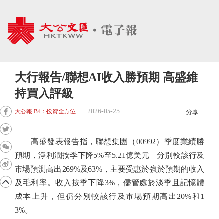
大行報告/聯想AI收入勝預期 高盛維
持買入評級
2026-05-25
大公報 B4：投資全方位
分享
高盛發表報告指，聯想集團（00992）季度業績勝
預期，淨利潤按季下降5%至5.21億美元，分別較該行及
市場預測高出269%及63%，主要受惠於強於預期的收入
及毛利率。收入按季下降3%，儘管處於淡季且記憶體
成本上升，但仍分別較該行及市場預期高出20%和1
3%。