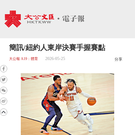
簡訊/紐約人東岸決賽手握賽點
2026-05-25
大公報 A19：體育
分享