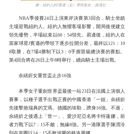
圖：紐約人的J賓遜（右）帶球進攻。\路透社
NBA季後賽24日上演東岸決賽第3回合，騎士坐鎮
主場迎戰紐約人。紐約人無懼客場影響，開局後便建立
領先優勢，半場結束以60：54領先。易邊後，紐約人在
當家球星J賓遜的帶領下逐步拉開分差，最終以121：10
8取勝，在7場4勝制下以3：0手握晉級總決賽的賽點。
第4回合將在26日上午8時舉行，續由騎士主場出戰。
佘繕妡女重世盃止步16強
本季女子重劍世界盃最後一站23日在法國上演個人
賽事，以種子選手出戰正賽的中國香港「一姐」佘繕妡
先後擊敗瑞典的艾瑪、德國的埃勒，躋身16強。不過，
佘繕妡之後遇上「世一」、愛沙尼亞名將卡特蓮娜，前
者力戰下以7：15不敵，無緣8強。另一港隊選手陳渭泠
則在首圈以14：15不敵波蘭的格洛麗娜。