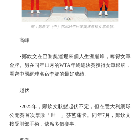
圖：鄭欽文（中）在2024年巴黎奧運奪得女單金牌。
高峰
•鄭欽文在巴黎奧運迎來個人生涯巔峰，奪得女單
金牌。另在同年11月的WTA年終總決賽獲得女單銀牌，
看齊中國網球名宿李娜的最好成績。
起伏
•2025年，鄭欽文狀態起伏不定，但在意大利網球
公開賽首次擊敗「世一」莎芭蓮卡。同年7月，鄭欽文
接受肘部手術，缺席多個賽事。