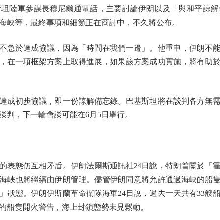
斯坦陸軍參謀長穆尼爾通電話，主要討論伊朗以及「與和平諒解
海峽等，最終事項和細節正在商討中，不久將公布。
急於達成協議，因為「時間在我們一邊」。他重申，伊朗不能
，在一項框架方案上取得進展，如果該方案成功實施，將有助
成初步協議，即一份諒解備忘錄。巴基斯坦將在談判各方無需
談判，下一輪會談可能在6月5日舉行。
表態仍互相矛盾。伊朗法爾斯通訊社24日說，特朗普關於「霍
海峽也將繼續由伊朗管理。儘管伊朗同意將允許通過海峽的船
」狀態。伊朗伊斯蘭革命衛隊海軍24日說，過去一天共有33艘
的船隻開火警告，海上封鎖態勢未見鬆動。