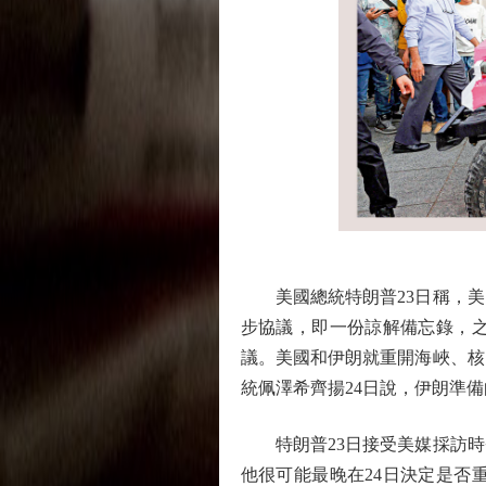
美國總統特朗普23日稱，美
步協議，即一份諒解備忘錄，之
議。美國和伊朗就重開海峽、核
統佩澤希齊揚24日說，伊朗準
特朗普23日接受美媒採訪時
他很可能最晚在24日決定是否