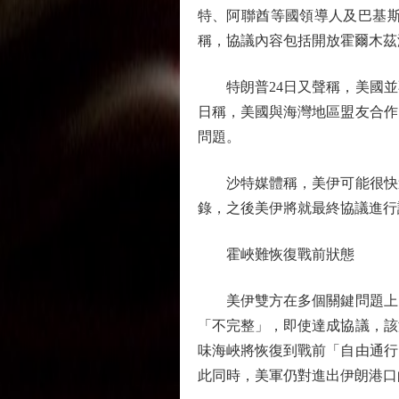
特、阿聯酋等國領導人及巴基
稱，協議內容包括開放霍爾木茲
特朗普24日又聲稱，美國並不
日稱，美國與海灣地區盟友合作
問題。
沙特媒體稱，美伊可能很快達
錄，之後美伊將就最終協議進行
霍峽難恢復戰前狀態
美伊雙方在多個關鍵問題上的
「不完整」，即使達成協議，該
味海峽將恢復到戰前「自由通行
此同時，美軍仍對進出伊朗港口