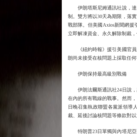
伊朗塔斯尼姆通訊社說，達成
制。雙方將以30天為期限，落
戰部隊。但美國Axios新聞
立即解凍資金、永久解除制裁，
《紐約時報》援引美國官員稱
朗尚未接受在核問題上採取任何
伊朗保持最高級別戰備
伊朗法爾斯通訊社24日說，
在內的所有戰線的戰事。然而，
日晚召集執政聯盟各黨派領導
裁、延後討論核問題等條款對以
特朗普23日單獨與內塔尼亞