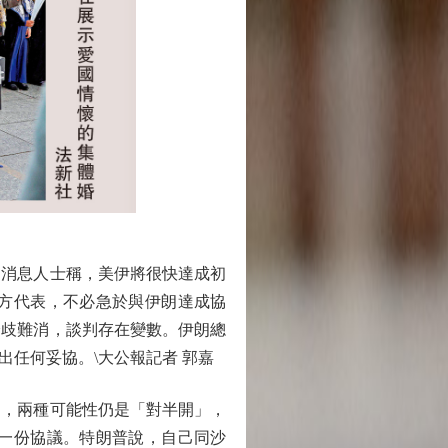
消息人士稱，美伊將很快達成初
美方代表，不必急於與伊朗達成協
分歧難消，談判存在變數。伊朗總
任何妥協。\大公報記者 郭嘉
，兩種可能性仍是「對半開」，
」一份協議。特朗普說，自己同沙