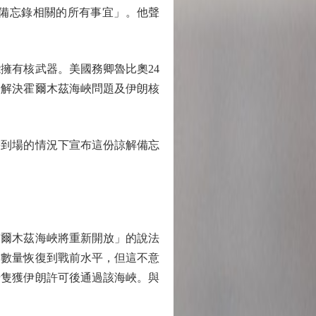
備忘錄相關的所有事宜」。他聲
擁有核武器。美國務卿魯比奧24
於解決霍爾木茲海峽問題及伊朗核
到場的情況下宣布這份諒解備忘
爾木茲海峽將重新開放」的說法
隻數量恢復到戰前水平，但這不意
船隻獲伊朗許可後通過該海峽。與