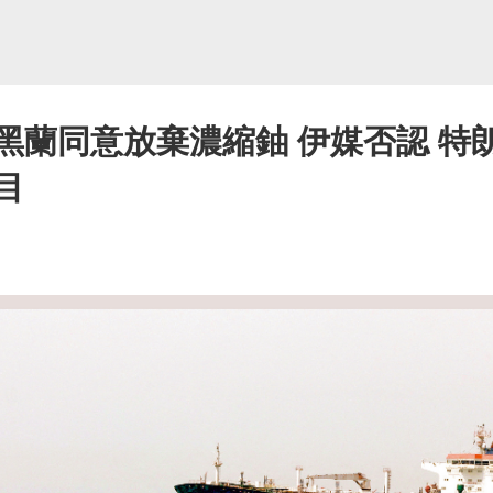
黑蘭同意放棄濃縮鈾 伊媒否認 特
目