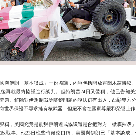
國與伊朗「基本談成」一份協議，內容包括開放霍爾木茲海峽。
後再就最終協議進行談判。但特朗普24日又聲稱，他已告知
問題、解除對伊朗制裁等關鍵問題的說法仍有出入，凸顯雙方
備向世界保證不尋求擁有核武器，但絕不會在國家尊嚴和榮譽上作出
聲稱，美國究竟是能與伊朗達成協議還是會把對方「徹底摧毀」
重啟戰事。他23日晚些時候改口稱，美國與伊朗已「基本談成