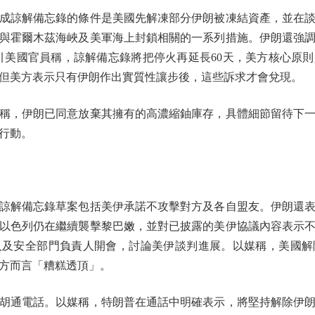
諒解備忘錄的條件是美國先解凍部分伊朗被凍結資產，並在談
實與霍爾木茲海峽及美軍海上封鎖相關的一系列措施。伊朗還強
網援引美國官員稱，諒解備忘錄將把停火再延長60天，美方核心原
但美方表示只有伊朗作出實質性讓步後，這些訴求才會兌現。
，伊朗已同意放棄其擁有的高濃縮鈾庫存，具體細節留待下一
行動。
諒解備忘錄草案包括美伊承諾不攻擊對方及各自盟友。伊朗還表
以色列仍在繼續襲擊黎巴嫩，並對已披露的美伊協議內容表示不
人及安全部門負責人開會，討論美伊談判進展。以媒稱，美國解
方而言「糟糕透頂」。
胡通電話。以媒稱，特朗普在通話中明確表示，將堅持解除伊朗