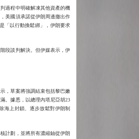
判過程中明確解凍其他資產的機
調，美國須承諾從伊朗周邊撤出作
則是「以行動換鬆綁」，伊朗要求
階段談判解決。但伊媒表示，伊
示，草案將強調結束包括黎巴嫩
滿。據悉，以總理內塔尼亞胡23
除海上封鎖、逐步放鬆對伊朗制
核計劃，並將所有濃縮鈾從伊朗