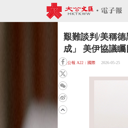
艱難談判/美稱德
成」 美伊協議矚
大公報 A22：國際
2026-05-25