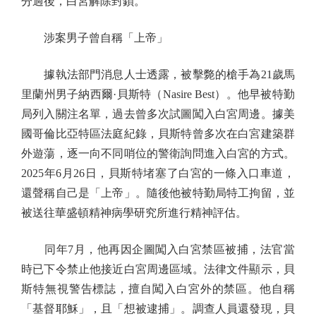
分過後，白宮解除封鎖。
涉案男子曾自稱「上帝」
據執法部門消息人士透露，被擊斃的槍手為21歲馬
里蘭州男子納西爾·貝斯特（Nasire Best）。他早被特勤
局列入關注名單，過去曾多次試圖闖入白宮周邊。據美
國哥倫比亞特區法庭紀錄，貝斯特曾多次在白宮建築群
外遊蕩，逐一向不同哨位的警衛詢問進入白宮的方式。
2025年6月26日，貝斯特堵塞了白宮的一條入口車道，
還聲稱自己是「上帝」。隨後他被特勤局特工拘留，並
被送往華盛頓精神病學研究所進行精神評估。
同年7月，他再因企圖闖入白宮禁區被捕，法官當
時已下令禁止他接近白宮周邊區域。法律文件顯示，貝
斯特無視警告標誌，擅自闖入白宮外的禁區。他自稱
「基督耶穌」，且「想被逮捕」。調查人員還發現，貝