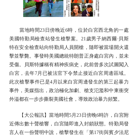
當地時間23日傍晚近6時，位於白宮西北角的一處
美國特勤局檢查站發生槍擊案。21歲男子納西爾·貝斯
特在安全檢查站向特勤局人員開槍，隨即被當場開火還
擊並擊斃。事發時美國總統特朗普正身處白宮內，並未
受傷。貝斯特據稱有精神疾病史，此前曾多次試圖闖入
白宮，去年7月已被法官下令禁止接近白宮周邊區域。
此次槍擊事件已是4月以來白宮周邊發生的第三起暴力
事件，美媒指出，政治極化加劇、槍支氾濫和中東衝突
外溢都在一步步撕裂美國社會，導致政治暴力頻繁。
【大公報訊】當地時間5月23日傍晚6時許，白宮附
近傳出數十聲槍響，白宮隨即進入封鎖狀態。特勤局發
言人在一份聲明中說，槍擊發生在「第17街與賓夕法尼