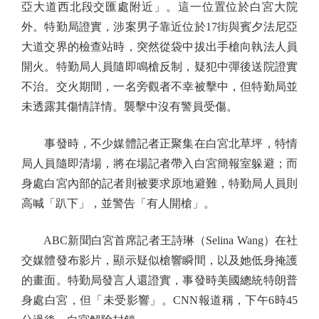
亞大道西北段交匯處附近」。這一位置位於白宮大院
外。特勤局證實，涉案男子靠近位於17街與賓夕法尼亞
大道交界的檢查站時，突然從袋中拔出手槍向執法人員
開火。特勤局人員隨即鳴槍反制，疑犯中彈後送院證實
不治。交火期間，一名旁觀者不幸被擊中，但特勤局並
未透露其傷情詳情。襲擊中沒有警員受傷。
事發時，不少媒體記者正聚集在白宮北草坪，特情
局人員隨即清場，將在場記者帶入白宮簡報室躲避；而
身處白宮內部的記者則被要求原地避難，特勤局人員則
高喊「趴下」，並警告「有人開槍」。
ABC新聞白宮首席記者王詩琳（Selina Wang）在社
交媒體發布影片，顯示疑似槍響瞬間，以及她低身掩護
的畫面。特勤局發言人還證實，事發時美國總統特朗普
身處白宮，但「未受影響」。CNN報道稱，下午6時45