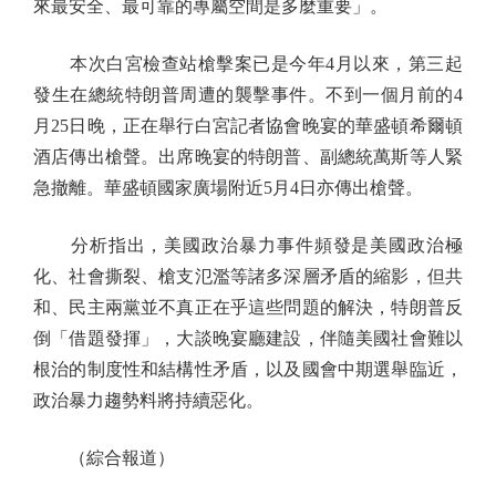
來最安全、最可靠的專屬空間是多麼重要」。
本次白宮檢查站槍擊案已是今年4月以來，第三起
發生在總統特朗普周遭的襲擊事件。不到一個月前的4
月25日晚，正在舉行白宮記者協會晚宴的華盛頓希爾頓
酒店傳出槍聲。出席晚宴的特朗普、副總統萬斯等人緊
急撤離。華盛頓國家廣場附近5月4日亦傳出槍聲。
分析指出，美國政治暴力事件頻發是美國政治極
化、社會撕裂、槍支氾濫等諸多深層矛盾的縮影，但共
和、民主兩黨並不真正在乎這些問題的解決，特朗普反
倒「借題發揮」，大談晚宴廳建設，伴隨美國社會難以
根治的制度性和結構性矛盾，以及國會中期選舉臨近，
政治暴力趨勢料將持續惡化。
（綜合報道）