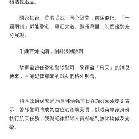
額增長迅速。
國家搭台，香港唱戲；同心築夢，前途似錦。「一
國兩制」賦能香港，康莊大道、鵬程萬里，制度優勢充
分展現。
千錘百煉成鋼，創科浪潮澎湃
黎家盈曾任香港警隊警司，黎家盈「飛天」的消息
傳來，香港紀律部隊的戰友們格外興奮。
特區政府保安局局長鄧炳強前日在Facebook發文表
示，警隊警司將成為首位港產航天員，以載荷專家身份
執行航天任務，我與紀律部隊人員都感到無比驕傲及光
榮。