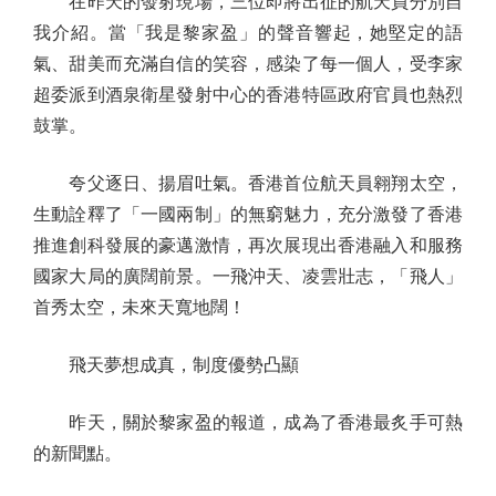
在昨天的發射現場，三位即將出征的航天員分別自
我介紹。當「我是黎家盈」的聲音響起，她堅定的語
氣、甜美而充滿自信的笑容，感染了每一個人，受李家
超委派到酒泉衛星發射中心的香港特區政府官員也熱烈
鼓掌。
夸父逐日、揚眉吐氣。香港首位航天員翱翔太空，
生動詮釋了「一國兩制」的無窮魅力，充分激發了香港
推進創科發展的豪邁激情，再次展現出香港融入和服務
國家大局的廣闊前景。一飛沖天、凌雲壯志，「飛人」
首秀太空，未來天寬地闊！
飛天夢想成真，制度優勢凸顯
昨天，關於黎家盈的報道，成為了香港最炙手可熱
的新聞點。