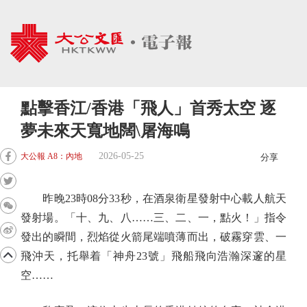
點擊香江/香港「飛人」首秀太空 逐
夢未來天寬地闊\屠海鳴
2026-05-25
大公報 A8：內地
分享
昨晚23時08分33秒，在酒泉衛星發射中心載人航天
發射場。「十、九、八……三、二、一，點火！」指令
發出的瞬間，烈焰從火箭尾端噴薄而出，破霧穿雲、一
飛沖天，托舉着「神舟23號」飛船飛向浩瀚深邃的星
空……