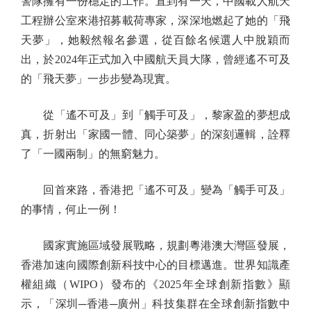
警隊擁有一份穩定的工作。直到有一天，中國載人航天
工程辦公室來港招募載荷專家，深深地燃起了她的「飛
天夢」，她毅然報名參選，從百餘名候選人中脫穎而
出，於2024年正式加入中國航天員大隊，曾經遙不可及
的「飛天夢」一步步變為現實。
從「遙不可及」到「觸手可及」，黎家盈的夢想成
真，折射出「家國一體、同心築夢」的深刻邏輯，詮釋
了「一國兩制」的無窮魅力。
回首來路，香港把「遙不可及」變為「觸手可及」
的事情，何止一例！
國家實施區域發展戰略，規劃粵港澳大灣區發展，
香港加速向國際創新科技中心的目標邁進。世界知識產
權組織（WIPO）發布的《2025年全球創新指數》顯
示，「深圳─香港─廣州」科技集群在全球創新指數中