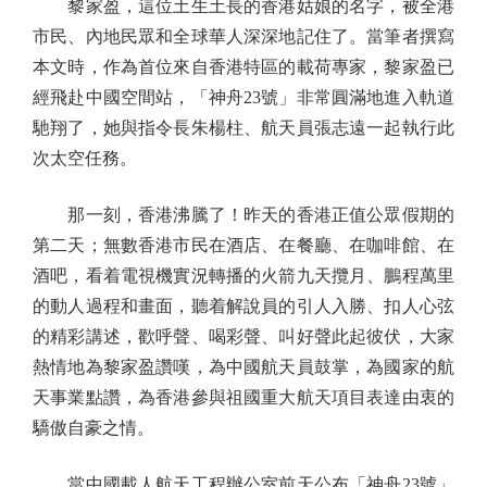
黎家盈，這位土生土長的香港姑娘的名字，被全港
市民、內地民眾和全球華人深深地記住了。當筆者撰寫
本文時，作為首位來自香港特區的載荷專家，黎家盈已
經飛赴中國空間站，「神舟23號」非常圓滿地進入軌道
馳翔了，她與指令長朱楊柱、航天員張志遠一起執行此
次太空任務。
那一刻，香港沸騰了！昨天的香港正值公眾假期的
第二天；無數香港市民在酒店、在餐廳、在咖啡館、在
酒吧，看着電視機實況轉播的火箭九天攬月、鵬程萬里
的動人過程和畫面，聽着解說員的引人入勝、扣人心弦
的精彩講述，歡呼聲、喝彩聲、叫好聲此起彼伏，大家
熱情地為黎家盈讚嘆，為中國航天員鼓掌，為國家的航
天事業點讚，為香港參與祖國重大航天項目表達由衷的
驕傲自豪之情。
當中國載人航天工程辦公室前天公布「神舟23號」