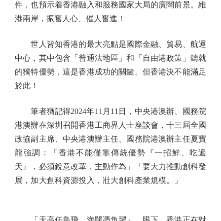
件，也預示着香港融入和服務國家大局的廣闊前景。維
港兩岸，振奮人心、催人奮進！
世人皆知香港的最大亮點是國際金融、貿易、航運
中心，其中包含「普通法地區」和「自由港政策」鑄就
的獨特優勢，這是香港成功的關鍵。但香港決不能滿足
於此！
筆者猶記得2024年11月11日，中央港澳辦、國務院
港澳辦在深圳召開香港工商界人士座談會，十三屆全國
政協副主席、中央港澳辦主任、國務院港澳辦主任夏寶
龍強調：「香港不能僅靠傳統優勢『一招鮮、吃遍
天』，必須銳意改革，主動作為」「要大力推動創科發
展，加大創科資源投入，壯大創科產業規模。」
「天高任鳥飛，海闊憑魚躍」。眼下，香港正在對