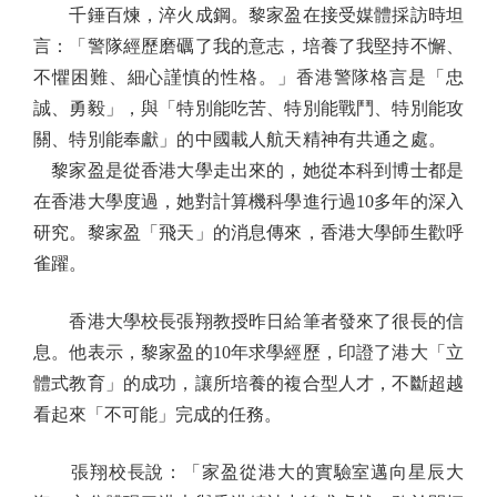
千錘百煉，淬火成鋼。黎家盈在接受媒體採訪時坦
言：「警隊經歷磨礪了我的意志，培養了我堅持不懈、
不懼困難、細心謹慎的性格。」香港警隊格言是「忠
誠、勇毅」，與「特別能吃苦、特別能戰鬥、特別能攻
關、特別能奉獻」的中國載人航天精神有共通之處。
黎家盈是從香港大學走出來的，她從本科到博士都是
在香港大學度過，她對計算機科學進行過10多年的深入
研究。黎家盈「飛天」的消息傳來，香港大學師生歡呼
雀躍。
香港大學校長張翔教授昨日給筆者發來了很長的信
息。他表示，黎家盈的10年求學經歷，印證了港大「立
體式教育」的成功，讓所培養的複合型人才，不斷超越
看起來「不可能」完成的任務。
張翔校長說：「家盈從港大的實驗室邁向星辰大