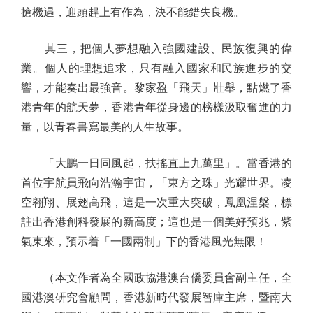
搶機遇，迎頭趕上有作為，決不能錯失良機。
其三，把個人夢想融入強國建設、民族復興的偉
業。個人的理想追求，只有融入國家和民族進步的交
響，才能奏出最強音。黎家盈「飛天」壯舉，點燃了香
港青年的航天夢，香港青年從身邊的榜樣汲取奮進的力
量，以青春書寫最美的人生故事。
「大鵬一日同風起，扶搖直上九萬里」。當香港的
首位宇航員飛向浩瀚宇宙，「東方之珠」光耀世界。凌
空翱翔、展翅高飛，這是一次重大突破，鳳凰涅槃，標
註出香港創科發展的新高度；這也是一個美好預兆，紫
氣東來，預示着「一國兩制」下的香港風光無限！
（本文作者為全國政協港澳台僑委員會副主任，全
國港澳研究會顧問，香港新時代發展智庫主席，暨南大