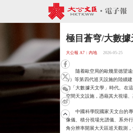
極目蒼穹/大數據
大公報 A7：內地
2026-05-25
隨着歐空局的歐幾里德望遠鏡（Eucl
ry）等第四代巡天設施的陸續建
的「大數據天文學」時代。在這
空間天文設施，憑藉其大視場、
中國科學院國家天文台的專家
像儀、積分視場光譜儀、系外行
角分辨率開展大天區巡天觀測，