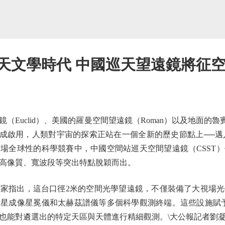
天文學時代 中國巡天望遠鏡將征
id）、美國的羅曼空間望遠鏡（Roman）以及地面的魯賓天文台（Ver
成啟用，人類對宇宙的探索正站在一個全新的歷史節點上──邁入100
場全球性的科學競賽中，中國空間站巡天空間望遠鏡（CSST
高像質、寬波段等突出特點脫穎而出。
指出，這台口徑2米的空間光學望遠鏡，不僅裝備了大視場光
星成像星冕儀和太赫茲譜儀等多個科學觀測終端。這些設施賦予
也能對遴選出的特定天區與天體進行精細觀測。\大公報記者劉