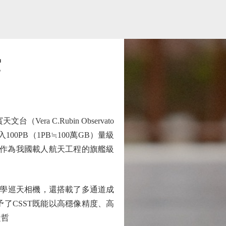
空
a C.Rubin Observato
PB（1PB≒100萬GB）量級
）作為我國載人航天工程的旗艦級
學巡天相機，還搭載了多通道成
了CSST既能以高穩像精度、高
凝哲