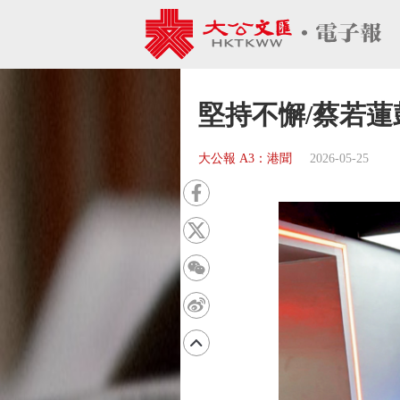
堅持不懈/蔡若
大公報 A3：港聞
2026-05-25