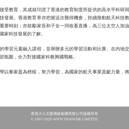
受教育，其成就印證了香港的教育制度所提供的高水平科研與
技發展。香港教育界亦把握這次難得機會，持續推動航天科技
重要時刻；亦鼓勵家長和子女一同收看直播，為三位太空人加
國家科技發展的了解。
學習元素融入課程，並舉辦多元的學習活動和比賽、在內地交
習氛圍，全力對接國家科教興國戰略。
以黎家盈為榜樣，努力學習，為國家的航天事業貢獻力量，將
香港大公文匯傳媒集團有限公司版權所有
© 1997-2026 WWW.TKWW.HK LIMITED.