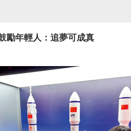
蓮鼓勵年輕人：追夢可成真