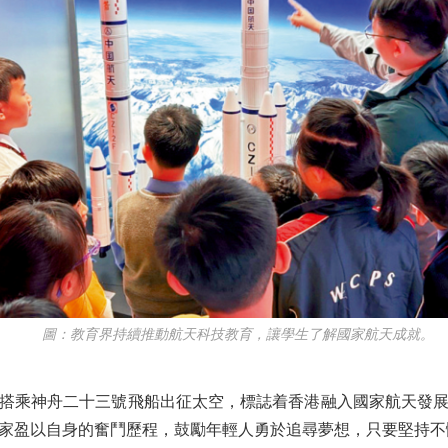
圖：教育界持續推動航天科技教育，讓學生了解國家航天成就。
乘神舟二十三號飛船出征太空，標誌着香港融入國家航天發展
家盈以自身的奮鬥歷程，鼓勵年輕人勇於追尋夢想，只要堅持不