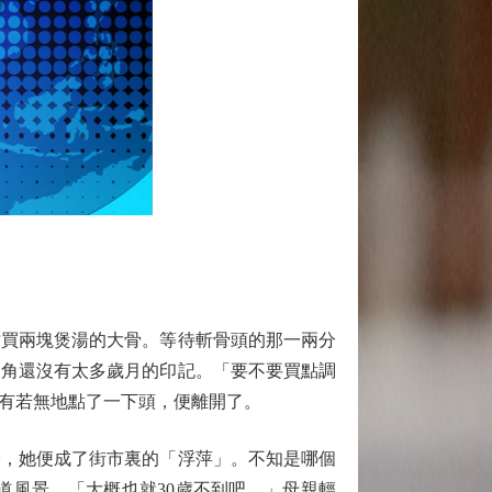
買兩塊煲湯的大骨。等待斬骨頭的那一兩分
眼角還沒有太多歲月的印記。「要不要買點調
有若無地點了一下頭，便離開了。
，她便成了街市裏的「浮萍」。不知是哪個
道風景。「大概也就30歲不到吧。」母親輕