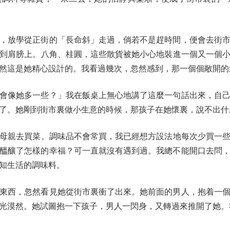
放學從正街的「長命斜」走過，倘若不是趕時間，便會去街市
到肩膀上。八角、桂圓，這些散貨被她小心地裝進一個又一個
然這是她精心設計的。我看過幾次，忽然感到，那一個個敞開的
像她多一些？」我在飯桌上無心地講了這麼一句話出來，自己
了。她剛到街市裏做小生意的時候，那孩子在她懷裏，說不出什
親去買菜。調味品不會常買，我已經想方設法地每次少買一些
醞釀了怎樣的幸福？可一直就沒有遇到過。我總不能開口去問
知生活的調味料。
西，忽然看見她從街市裏衝了出來。她前面的男人，抱着一個
光漠然。她試圖抱一下孩子，男人一閃身，又轉過來推開了她。