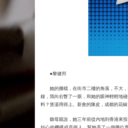
●黎健邦
她的攤檔，在街市二樓的角落，不大，稍
鐘，我向右瞥了一眼，和她的眼神輕輕地碰
料？煲湯用得上。新會的陳皮，成都的花椒
聽母親說，她三年前從內地到香港來投奔
好心的機構或是個人，幫她弄了一個攤位賣