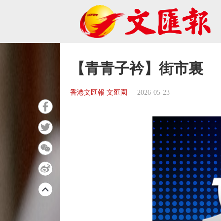
【青青子衿】街市裏
香港文匯報 文匯園
2026-05-23