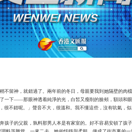
不留神，就錯過了。兩年前的冬日，母親要我到她隔壁的肉檔
了一下——那眼神透着純淨的光，白皙又瘦削的臉頰，額頭和
，很不錯呢。」聲音不大，很溫和。我不懂這些，沒有吭氣，似
孩子的父親，孰料那男人本是有家室的。好不容易安頓了孩子
調料等雜貨，一來二去，她的恬靜與柔順，便成了街市裏的一