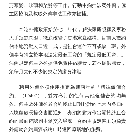
剪頭髮、吹頭和染髮等工作。行動中拘捕涉案外傭，僱
主因協助及教唆外傭非法工作亦被捕。
本港外傭政策始於七十年代，解決家庭照顧及家務
人手短缺問題，徹底改變了香港家庭結構。目前人數約
佔本地勞動人口近一成，是社會運作不可或缺一環。外
傭享有獨立於本地法定最低工資的「規定最低工資」。
法例規定僱主必須提供免費住宿膳食，若不提供膳食，
須每月支付不少於規定的膳食津貼。
聘用外傭必須使用指定為期兩年的「標準僱傭合
約」（ID407），雙方私訂的任何其他僱傭合約均無
效。僱主及外傭須於合約終止日期起計的七天內各自向
入境處處長提交書面通知，亦須將對方作出關於終止合
約的書面確認副本遞交入境處。合約更規定僱主須負責
外傭於合約屆滿或終止時返回原居地的旅費。