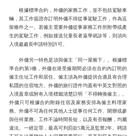
根據標準合約，外傭的家務工作，並不包括駕駛車
輛，其工作簽證亦訂明外傭不得從事駕駛工作，作為逗
留條件之一。若僱主需要外傭從事家務工作所附帶或產
生的駕駛工作，例如接送兒童長者返學就診等，則須向
入境處處長申請特別許可。
外傭另一特色是須與僱主「同一屋簷下」。根據標
準合約第3條，外傭在港受僱期間必須在合約內訂明的
僱主住址工作和居住。僱主須為外傭提供合適及有合理
私隱的住宿地方。外傭的旅行證件均蓋有中英文對照的
入境蓋章或附有入境標籤清楚註明「不得轉換僱主」。
外傭只可根據合約附錄住宿及家務安排為僱主料理家
務。外傭不可為任何其他人士從事任何工作、開辦或參
與任何業務。工作不論時間長短，以及有否報酬，均屬
違法。一經定罪，最高可判罰款5萬元及監禁2年。聘請