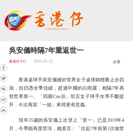
吳安儀時隔7年重返世一
2026-05-22
香港仔 P15
分享
香港桌球手吳安儀雖於世界女子桌球錦標賽止步四
強，但仍憑全季佳績，趕過中國的白雨露，相隔7年再
登世界第一。「四眼Cue后」坦言女子球手水準不斷提
升，今次再當「一姐」來得更有意義。
現年35歲的吳安儀上次登上「世一」已是2019年4
月，今季能再度登頂，她直言：「比起7年前第1次做世