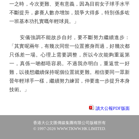
一之時，今次更難、更有意義，因為目前女子球手水平
不斷提升，參賽人數亦增加，競爭大得多，特別係多咗
一班基本功扎實嘅年輕球員。」
安儀強調不能故步自封，要不斷努力繼續進步：
「其實呢兩年，有幾次同世一位置擦身而過，好幾次都
只係差一場。心理上需要調整，所以今次能夠重返第
一，真係一啲都唔容易。不過我亦明白，重返世一好
難，以後想繼續保持呢個位置就更難。相信要同一眾新
晉年輕球手一樣，繼續努力練習，仲要進一步提升本身
技術。」
讀大公報PDF版面
香港大公文匯傳媒集團有限公司版權所有
© 1997-2026 WWW.TKWW.HK LIMITED.