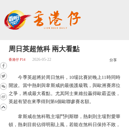
周日英超煞科 兩大看點
2026-05-22
香港仔 P14
分享
今季英超將於周日煞科，10場比賽於晚上11時同時
開波。當中熱刺與韋斯咸的最後護級戰，與歐洲賽席位
之爭，將成最大看點。尤其阿士東維拉贏得歐霸盃後，
英超有望在來季得到第6個歐聯參賽名額。
韋斯咸在煞科戰主場鬥列斯聯，熱刺則主場對愛華
頓，熱刺目前佔得明顯上風，若能在煞科日保持不敗，