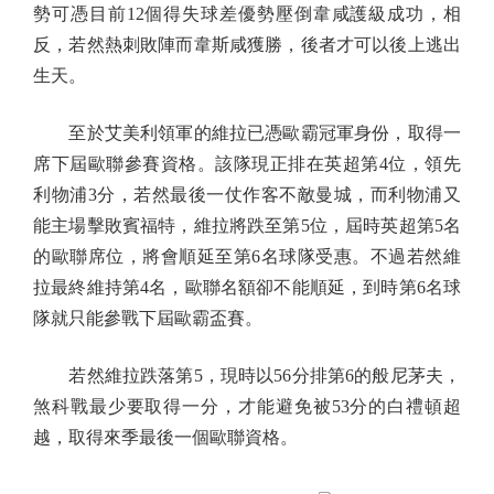
勢可憑目前12個得失球差優勢壓倒韋咸護級成功，相
反，若然熱刺敗陣而韋斯咸獲勝，後者才可以後上逃出
生天。
至於艾美利領軍的維拉已憑歐霸冠軍身份，取得一
席下屆歐聯參賽資格。該隊現正排在英超第4位，領先
利物浦3分，若然最後一仗作客不敵曼城，而利物浦又
能主場擊敗賓福特，維拉將跌至第5位，屆時英超第5名
的歐聯席位，將會順延至第6名球隊受惠。不過若然維
拉最終維持第4名，歐聯名額卻不能順延，到時第6名球
隊就只能參戰下屆歐霸盃賽。
若然維拉跌落第5，現時以56分排第6的般尼茅夫，
煞科戰最少要取得一分，才能避免被53分的白禮頓超
越，取得來季最後一個歐聯資格。