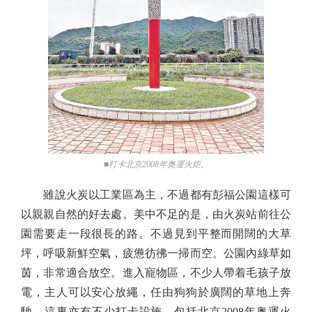
■打卡北京2008年奥運火炬。
雖說火炭以工業區為主，不過都有彭福公園這樣可
以親親自然的好去處。美中不足的是，由火炭站前往公
園需要走一段很長的路。不過見到平整而開闊的大草
坪，呼吸新鮮空氣，疲憊彷彿一掃而空。公園內綠草如
茵，非常適合放空。進入寵物區，不少人帶着毛孩子放
電，主人可以安心放繩，任由狗狗於廣闊的草地上奔
馳。這裏亦有不少打卡設施，包括北京2008年奥運火