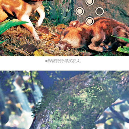
■野豬寶寶尋找家人。