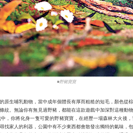
■野豬寶寶
原生哺乳動物，當中成年個體長有厚而粗糙的短毛，顏色從棕
條紋。無論你有無見過野豬，都能在這款遊戲中加深對這種動
戲中，你將化身一隻可愛的野豬寶寶，在經歷一場森林大火後，
尋找家人的利器，公園中有不少東西都會散發出獨特的氣味，