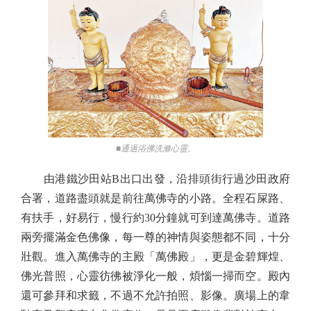
■通過浴佛洗滌心靈。
由港鐵沙田站B出口出發，沿排頭街行過沙田政府
合署，道路盡頭就是前往萬佛寺的小路。全程石屎路、
有扶手，好易行，慢行約30分鐘就可到達萬佛寺。道路
兩旁擺滿金色佛像，每一尊的神情與姿態都不同，十分
壯觀。進入萬佛寺的主殿「萬佛殿」，更是金碧輝煌、
佛光普照，心靈彷彿被淨化一般，煩惱一掃而空。殿內
還可參拜和求籤，不過不允許拍照、影像。廣場上的韋