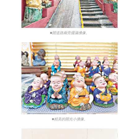
■開道路兩旁擺滿佛像。
■精美的開光小佛像。