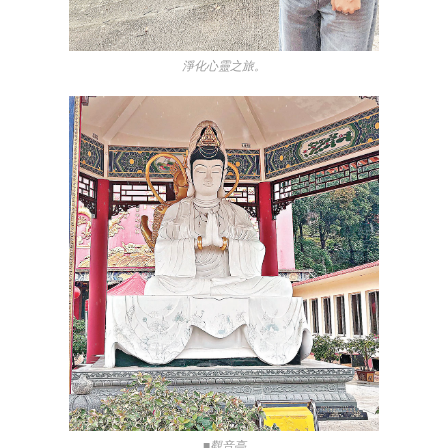
淨化心靈之旅。
■觀音亭