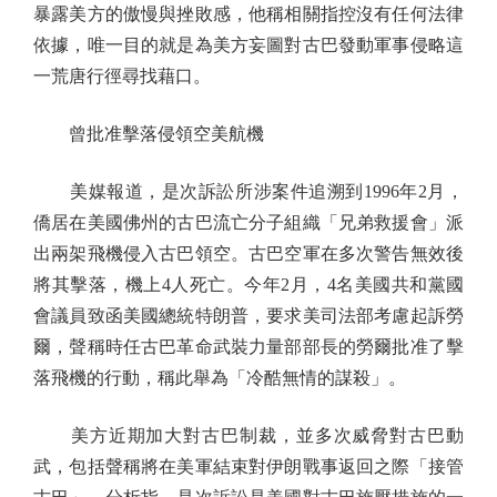
暴露美方的傲慢與挫敗感，他稱相關指控沒有任何法律
依據，唯一目的就是為美方妄圖對古巴發動軍事侵略這
一荒唐行徑尋找藉口。
曾批准擊落侵領空美航機
美媒報道，是次訴訟所涉案件追溯到1996年2月，
僑居在美國佛州的古巴流亡分子組織「兄弟救援會」派
出兩架飛機侵入古巴領空。古巴空軍在多次警告無效後
將其擊落，機上4人死亡。今年2月，4名美國共和黨國
會議員致函美國總統特朗普，要求美司法部考慮起訴勞
爾，聲稱時任古巴革命武裝力量部部長的勞爾批准了擊
落飛機的行動，稱此舉為「冷酷無情的謀殺」。
美方近期加大對古巴制裁，並多次威脅對古巴動
武，包括聲稱將在美軍結束對伊朗戰事返回之際「接管