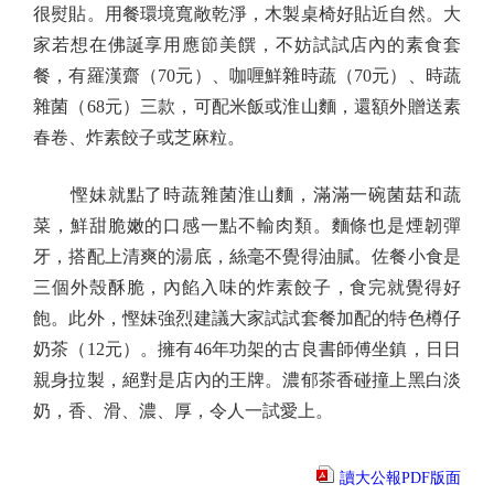
很熨貼。用餐環境寬敞乾淨，木製桌椅好貼近自然。大
家若想在佛誕享用應節美饌，不妨試試店內的素食套
餐，有羅漢齋（70元）、咖喱鮮雜時蔬（70元）、時蔬
雜菌（68元）三款，可配米飯或淮山麵，還額外贈送素
春卷、炸素餃子或芝麻粒。
慳妹就點了時蔬雜菌淮山麵，滿滿一碗菌菇和蔬
菜，鮮甜脆嫩的口感一點不輸肉類。麵條也是煙韌彈
牙，搭配上清爽的湯底，絲毫不覺得油膩。佐餐小食是
三個外殼酥脆，內餡入味的炸素餃子，食完就覺得好
飽。此外，慳妹強烈建議大家試試套餐加配的特色樽仔
奶茶（12元）。擁有46年功架的古良書師傅坐鎮，日日
親身拉製，絕對是店內的王牌。濃郁茶香碰撞上黑白淡
奶，香、滑、濃、厚，令人一試愛上。
讀大公報PDF版面