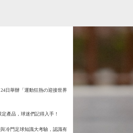
本月24日舉辦「運動狂熱の迎接世界
限定產品，球迷們記得入手！
參與冷門足球知識大考驗，認識有