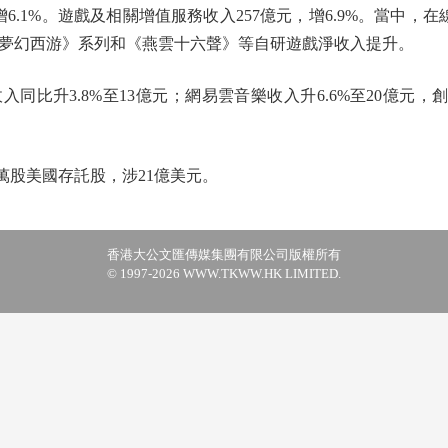
.1%。遊戲及相關增值服務收入257億元，增6.9%。當中，在線
夢幻西游》系列和《燕雲十六聲》等自研遊戲淨收入提升。
升3.8%至13億元；網易雲音樂收入升6.6%至20億元，創
萬股美國存託股，涉21億美元。
香港大公文匯傳媒集團有限公司版權所有
© 1997-2026 WWW.TKWW.HK LIMITED.