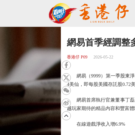
網易首季經調整多
香港仔 P09
2026-05-22
網易（9999）第一季股東淨利潤
4美仙，即每股美國存託股0.72
網易首席執行官兼董事丁磊昨
越玩家期待的精品內容和豐富體
在線遊戲淨收入增6.9%