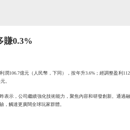
賺0.3%
106.7億元（人民幣，下同），按年升3.6%；經調整盈利112.7
美元。
表示，公司繼續強化技術能力，聚焦內容和研發創新。通過融
驗，觸達更廣闊全球玩家群體。