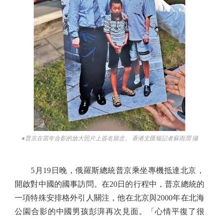
●普京在當年合影的放大照片上簽名留念。 香港文匯報記者蘇雨潤 攝
5月19日晚，俄羅斯總統普京乘坐專機抵達北京，
開啟對中國的國事訪問。在20日的行程中，普京總統的
一項特殊安排格外引人關注，他在北京與2000年在北海
公園合影的中國男孩彭湃再次見面。「心情平復了很