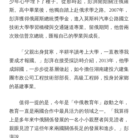
少年心中埋下了種子。從那時起，彭湃開始關注俄羅
斯。高中畢業後，他獨自踏上赴俄求學之路。2007年，
彭湃獲得俄羅斯總統獎學金，進入莫斯科汽車公路國立
技術大學學習橋樑與交通隧道專業。留俄期間，他曾兩
次致信普京總統，匯報自己的學業與成長。
「父親出身貧寒，半耕半讀考上大學，一直教導我
要成才報國。」彭湃在接受採訪時介紹，2013年，他學
成歸國，一步步從基層做起，如今擔任湖南建投六建集
團市政公司工程技術部部長、高級工程師，投身於家鄉
的基建事業。
值得一提的是，今年是「中俄教育年」啟動之年，
教育一直是兩國合作中最具活力的領域之一。「我算得
上是多年來中俄關係發展的一名小小親歷者與見證者，
親眼見證了這些年來兩國關係長足的發展和進步。」彭
湃說。