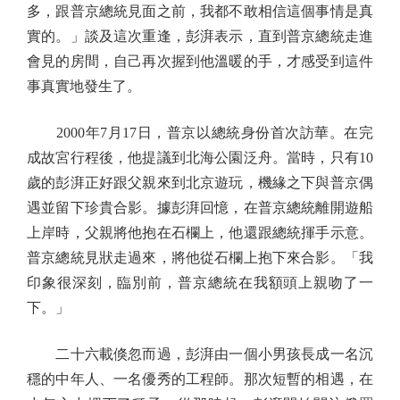
多，跟普京總統見面之前，我都不敢相信這個事情是真
實的。」談及這次重逢，彭湃表示，直到普京總統走進
會見的房間，自己再次握到他溫暖的手，才感受到這件
事真實地發生了。
2000年7月17日，普京以總統身份首次訪華。在完
成故宮行程後，他提議到北海公園泛舟。當時，只有10
歲的彭湃正好跟父親來到北京遊玩，機緣之下與普京偶
遇並留下珍貴合影。據彭湃回憶，在普京總統離開遊船
上岸時，父親將他抱在石欄上，他還跟總統揮手示意。
普京總統見狀走過來，將他從石欄上抱下來合影。「我
印象很深刻，臨別前，普京總統在我額頭上親吻了一
下。」
二十六載倏忽而過，彭湃由一個小男孩長成一名沉
穩的中年人、一名優秀的工程師。那次短暫的相遇，在