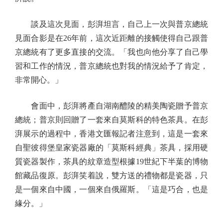
談及這次見面，彭湃坦言，自己上一次與普京總統
見面合影是在26年前，這次近距離的接觸使得自己跟普
京總統有了更多直接的交流。「我也向他分享了自己學
習和工作的情況，普京總統也對我的情況給予了肯定，
非常開心。」
會面中，彭湃將產自湖南醴陵的精美陶瓷贈予普京
總統；普京則回贈了一套來自莫斯科的特色茶具。在彭
湃展示的過程中，香港文匯報記者注意到，這是一套來
自聖彼得堡皇家瓷器廠的「莫斯科經典」茶具，採用硬
質瓷器製作，茶具的紋章造型根據19世紀下半葉的博物
館藏品復原。彭湃笑着說，雙方送的禮物都是瓷器，只
是一個來自中國，一個來自俄羅斯。「這是巧合，也是
緣分。」