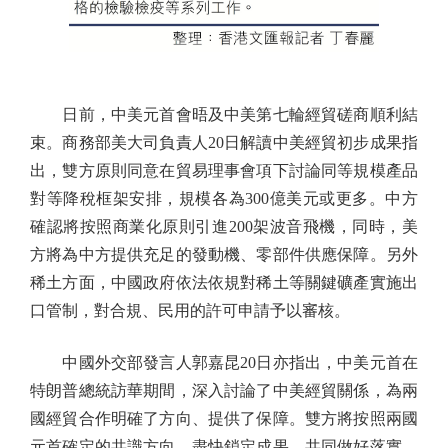
日前，中美元首會晤及中美第七輪經貿磋商順利結
束。商務部美大司負責人20日解讀中美經貿初步成果指
出，雙方原則同意在貿易理事會項下討論同等規模產品
對等降稅框架安排，規模各為300億美元或更多。中方
確認將按照商業化原則引進200架波音飛機，同時，美
方將為中方提供充足的發動機、零部件供應保障。另外
稀土方面，中國政府依法依規對稀土等關鍵礦產實施出
口管制，對合規、民用的許可申請予以審核。
中國外交部發言人郭嘉昆20日亦指出，中美元首在
特朗普總統訪華期間，深入討論了中美經貿關係，為兩
國經貿合作明確了方向、提供了保障。雙方將按照兩國
元首確定的共識方向，盡快鎖定成果，共同做好落實，