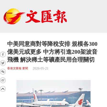
中美同意商對等降稅安排 規模各300
億美元或更多 中方將引進200架波音
飛機 解決稀土等礦產民用合理關切
2026-05-21
香港文匯報 要聞