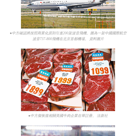
●中方確認將按照商業化原則引進200架波音飛機。圖為一架中國國際航空
波音737-800飛機在北京首都機場。 資料圖片
●中方擬恢復相關美國牛肉企業在華註冊。 法新社