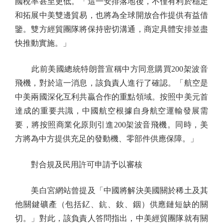
國稅率甚至更低。「這一安排落地後，不僅有利於穩定
和拓展中美雙邊貿易，也將為全球開放合作提供有益借
鑒。雙方經貿團隊將保持密切溝通，商定具體安排並盡
快推動實施。」
此前美國總統特朗普宣稱中方同意購買200架波音
飛機，對於這一消息，該負責人進行了確認。「航空是
中美兩國深化互利共贏合作的重點領域。按照中美元首
達成的重要共識，中國航空根據自身航空運輸發展需
要，將按照商業化原則引進200架波音飛機。同時，美
方將為中方提供充足的發動機、零部件供應保障。」
對合規及民用許可申請予以審核
美白宮網站曾提及「中國將解決美國關於稀土及其
他關鍵礦產（包括釔、鈧、釹、銦）供應鏈短缺的關
切。」對此，該負責人答問指出，中美經貿團隊就有關