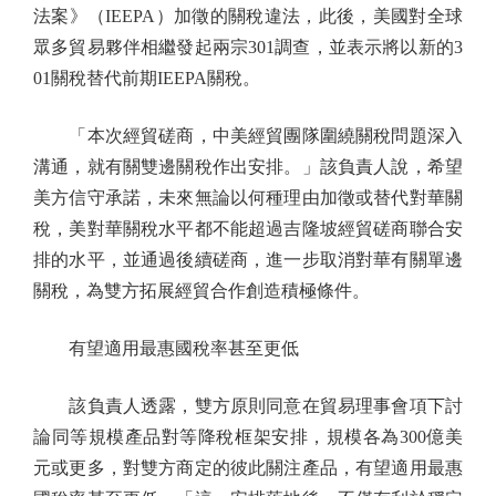
法案》（IEEPA）加徵的關稅違法，此後，美國對全球
眾多貿易夥伴相繼發起兩宗301調查，並表示將以新的3
01關稅替代前期IEEPA關稅。
「本次經貿磋商，中美經貿團隊圍繞關稅問題深入
溝通，就有關雙邊關稅作出安排。」該負責人說，希望
美方信守承諾，未來無論以何種理由加徵或替代對華關
稅，美對華關稅水平都不能超過吉隆坡經貿磋商聯合安
排的水平，並通過後續磋商，進一步取消對華有關單邊
關稅，為雙方拓展經貿合作創造積極條件。
有望適用最惠國稅率甚至更低
該負責人透露，雙方原則同意在貿易理事會項下討
論同等規模產品對等降稅框架安排，規模各為300億美
元或更多，對雙方商定的彼此關注產品，有望適用最惠