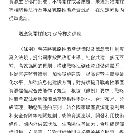
資源主管部門批准，不得開採或者壓覆。未經批准開採
等相關違法行為涉及戰略性礦產資源的，在法定幅度內
從重處罰。
增應急開採能力 保障梯次供應
《條例》明確將戰略性礦產儲備以及應急管理制度
寫入法規，提出國家按照政府主導、社會共建、多元互
補、高效協同的原則，構建戰略性礦產資源儲備體系，
並從完善監管體制、加快設施建設、提高運營主體專業
化水平、加強信息化建設方面，對持續提升戰略性礦產
資源儲備綜合效能作了規定。根據《條例》要求，戰略
性礦產資源產地儲備應當遵循科學評估、合理布局、分
級管理、動態調整的原則，結合國家礦產資源開發利用
和安全保障等相關規劃，統籌資源稟賦、開發利用技術
條件、國內外供需狀況、生態區位等因素，合理確定儲
備規模、布局等，並對儲備地開展必要的補充勘查，提