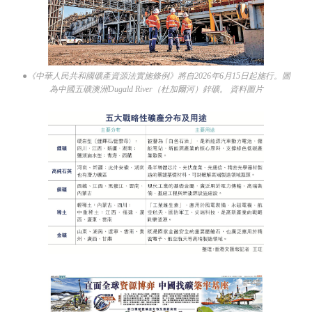
●《中華人民共和國礦產資源法實施條例》將自2026年6月15日起施行。圖
為中國五礦澳洲Dugald River（杜加爾河）鋅礦。 資料圖片