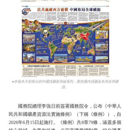
●本報本月初推出的中國找礦新突破系列，聚焦國內找礦及布局全球礦
源。
國務院總理李強日前簽署國務院令，公布《中華人
民共和國礦產資源法實施條例》（下稱《條例》），自
2026年6月15日起施行。《條例》共8章79條，涵蓋多個