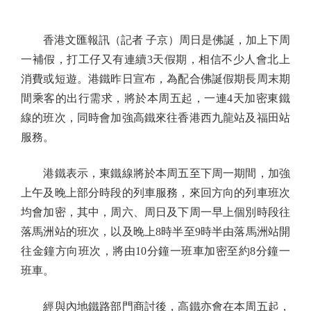
香港文匯報訊（記者 子京）周日是佛誕，加上下周
一補假，打工仔又有連續3天假期，相信不少人會北上
消費或短遊。港鐵昨日宣布，為配合佛誕假期長周末期
間乘客的出行需求，將於本周五起，一連4天加密東鐵
線的班次，同時會加強高鐵來往香港西九龍站及福田站
服務。
港鐵表示，東鐵線將於本周五至下周一期間，加強
上午及晚上部分時段的列車服務，來回方向的列車班次
均會加密，其中，周六、周日及下周一早上個別時段往
落馬洲站的班次，以及晚上8時半至9時半由落馬洲站開
往金鐘方向班次，將由10分鐘一班車加密至約8分鐘一
班車。
經與內地鐵路部門商討後，高鐵亦會在本周五起，