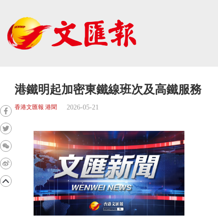
港鐵明起加密東鐵線班次及高鐵服務
2026-05-21
香港文匯報 港聞