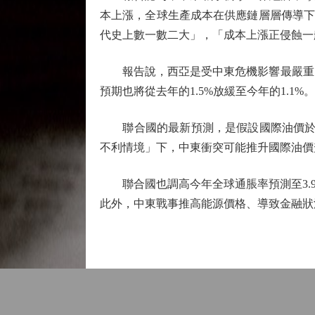
本上漲，全球生產成本在供應鏈層層傳導下
代史上數一數二大」，「成本上漲正侵蝕一
報告說，西亞是受中東危機影響最嚴重的地
預期也將從去年的1.5%放緩至今年的1.1%。
聯合國的最新預測，是假設國際油價於今年
不利情境」下，中東衝突可能推升國際油價升
聯合國也調高今年全球通脹率預測至3.9%，
此外，中東戰事推高能源價格、導致金融狀