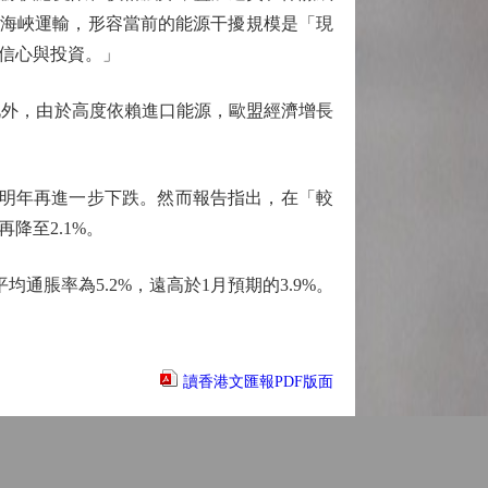
茲海峽運輸，形容當前的能源干擾規模是「現
信心與投資。」
此外，由於高度依賴進口能源，歐盟經濟增長
，明年再進一步下跌。然而報告指出，在「較
降至2.1%。
通脹率為5.2%，遠高於1月預期的3.9%。
讀香港文匯報PDF版面