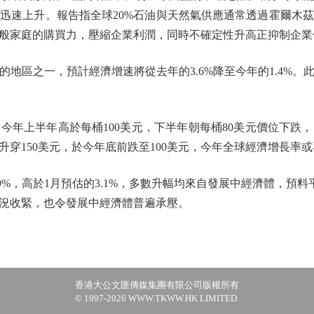
迅速上升。報告指全球20%石油與天然氣供應通常透過霍爾木
般家庭的購買力，壓縮企業利潤，同時不確定性升高正抑制企業
區之一，預計經濟增速將從去年的3.6%降至今年的1.4%。
上半年高於每桶100美元，下半年朝每桶80美元價位下跌
穿150美元，於今年底前跌至100美元，今年全球經濟增長率或再
高於1月預估的3.1%，多數升幅均來自發展中經濟體，預料平均
況收緊，也令發展中經濟體普遍承壓。
香港大公文匯傳媒集團有限公司版權所有
© 1997-2026 WWW.TKWW.HK LIMITED.