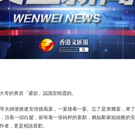
哥的舊居「避節」認識安曉霞的。
夫婦便接連安排接風宴，一宴接着一宴。忘了是第幾宴，來了
，頂着一頭白髮，卻有着一張純粹的童顏，猶如鄰家姐姐般的
作者，更是相談甚歡。