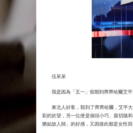
伍呆呆
我是因為「五一」假期到齊齊哈爾艾平大
東北人好客，我到了齊齊哈爾，艾平大哥
彩的於望，另一位便是個頭小巧、親切隨和
猶如故人歸」的好感，又因彼此都是女性寫