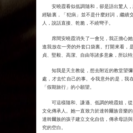
安曉霞看似低調隨和，卻是語出驚人，讓
經驗裏，「犯病」並不是什麼好詞，繼續
人，說話直接、乾脆，不繞彎子。
席間安曉霞消失了一會兒，我正擔心她是
進我放在一旁的外套口袋裏。打開來看，
貞、堅毅、高潔、自由等諸多意象，所以特
知我是天主教徒，想去附近的教堂望彌撒
處，才去忙自己的事。令我意外的是，我
「假期旅行」的小願望。
可這樣隨和、謙遜、低調的曉霞姐，從來
文化傳承人。她一直致力於達斡爾族音樂的
達斡爾族的孩子建立文化自信，傳承母語與
究的空白。