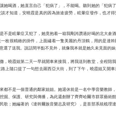
她喝酒，她直言自己「犯病了」，不能喝。聽到她的「犯病了
交談才知道，安曉霞是真的因為旅途疲勞，眩暈症發作，也才得
不是眩暈症又犯了，她竟抱着一箱我剛誇讚過好喝的北大倉酒
是一枚很精緻的掛件，上面繡着一隻美麗的丹頂鶴，用的是達斡
意選了送我。說話間半點不見外，就像我本就是她久未見面的妹
，曉霞姐第二天一早就開車來接我，將我送到教堂，全程陪我
在路上隨口提了一句想去羅西亞大街，到了下午，曉霞姐又開車
都不是一個普通的鄰家姐姐。她退休前是一名中學音樂教師，
挖掘、保護、研究與傳播，為此還創辦了齊齊哈爾市群眾藝術
民歌；她編著的《達斡爾族音樂志及研究》，是首部系統梳理