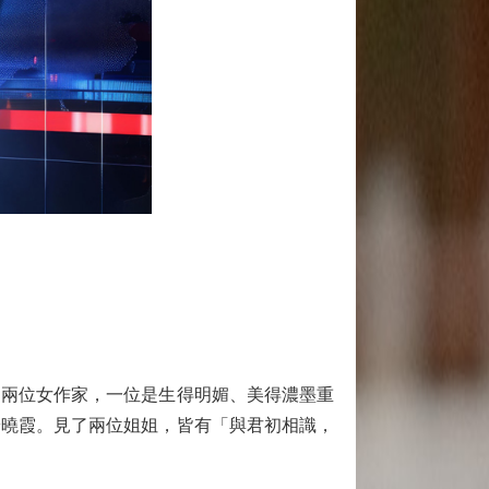
兩位女作家，一位是生得明媚、美得濃墨重
安曉霞。見了兩位姐姐，皆有「與君初相識，