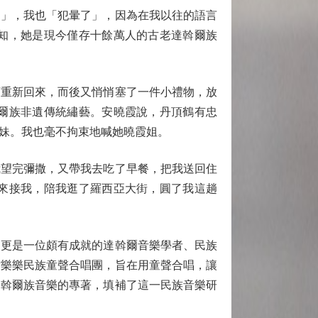
」，我也「犯暈了」，因為在我以往的語言
知，她是現今僅存十餘萬人的古老達斡爾族
重新回來，而後又悄悄塞了一件小禮物，放
爾族非遺傳統繡藝。安曉霞說，丹頂鶴有忠
妹。我也毫不拘束地喊她曉霞姐。
望完彌撒，又帶我去吃了早餐，把我送回住
來接我，陪我逛了羅西亞大街，圓了我這趟
更是一位頗有成就的達斡爾音樂學者、民族
館樂樂民族童聲合唱團，旨在用童聲合唱，讓
達斡爾族音樂的專著，填補了這一民族音樂研