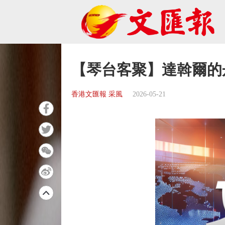
【琴台客聚】達斡爾的
香港文匯報 采風
2026-05-21