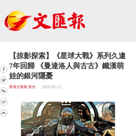
【掠影探索】《星球大戰》系列久違
7年回歸 《曼達洛人與古古》鐵漢萌
娃的銀河隱憂
2026-05-21
香港文匯報 星光