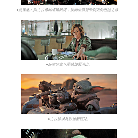
●曼達洛人與古古勇闖遙遠銀河，展開全新驚險刺激的歷險之旅。
●薛歌妮韋花重磅加盟演出。
●古古將成為影迷新寵兒。