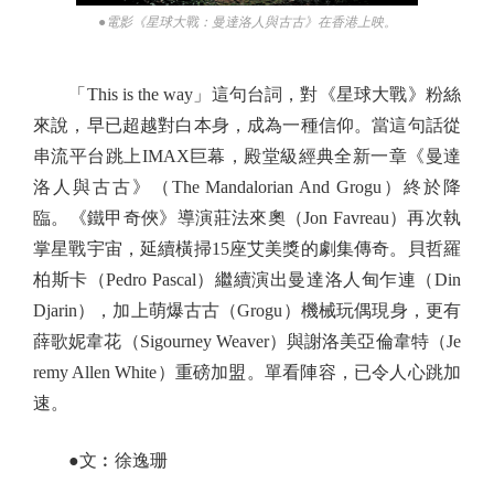
●電影《星球大戰：曼達洛人與古古》在香港上映。
「This is the way」這句台詞，對《星球大戰》粉絲
來說，早已超越對白本身，成為一種信仰。當這句話從
串流平台跳上IMAX巨幕，殿堂級經典全新一章《曼達
洛人與古古》（The Mandalorian And Grogu）終於降
臨。《鐵甲奇俠》導演莊法來奧（Jon Favreau）再次執
掌星戰宇宙，延續橫掃15座艾美獎的劇集傳奇。貝哲羅
柏斯卡（Pedro Pascal）繼續演出曼達洛人甸乍連（Din
Djarin），加上萌爆古古（Grogu）機械玩偶現身，更有
薛歌妮韋花（Sigourney Weaver）與謝洛美亞倫韋特（Je
remy Allen White）重磅加盟。單看陣容，已令人心跳加
速。
●文︰徐逸珊