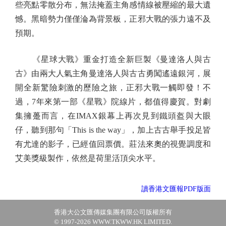
些亮點零散分布，無法掩蓋主角感情線被壓縮的最大遺
憾。黑暗勢力僅僅淪為背景板，正邪大戰的張力遠不及
預期。
《星球大戰》重金打造全新巨製《曼達洛人與古
古》由兩大人氣主角曼達洛人與古古勇闖遙遠銀河，展
開全新驚險刺激的歷險之旅，正邪大戰一觸即發！不
過，7年來第一部《星戰》院線片，都值得慶賀。對劇
集擁躉而言，在IMAX銀幕上再次見到鐵頭盔與大眼
仔，聽到那句「This is the way」，加上古古舉手投足皆
有尤達的影子，已經值回票價。莊法來奧的視覺調度和
艾美獎級製作，依然是荷里活頂尖水平。
讀香港文匯報PDF版面
香港大公文匯傳媒集團有限公司版權所有
© 1997-2026 WWW.TKWW.HK LIMITED.