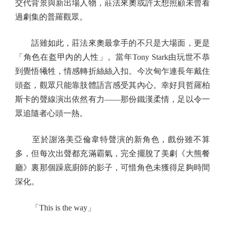
交代背景與新出場人物，莊法來奧或許太想照顧未曾看
過劇集的普羅觀眾。
話雖如此，莊法來奧最拿手的不只是大場面，更是
「角色在盔甲內的人性」。當年Tony Stark由玩世不恭
到覺悟犧牲，情感轉折絲絲入扣。今次甸乍連長年戴住
頭盔，觀眾只能靠肢體語言感受其內心。幸好貝哲羅柏
斯卡的聲線演出依然有力——那份鐵漢柔情，足以令一
眾追隨者心頭一熱。
至於謝洛美亞倫韋特聲演的新角色，戲份雖不算
多，但每次出聲都充滿霸氣，完全擺脫了美劇《大熊餐
廳》裏那個躁底廚師的影子，可惜角色未獲得足夠時間
深化。
「This is the way」