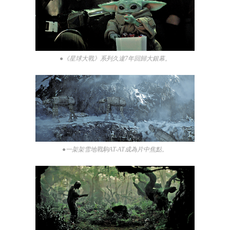
●《星球大戰》系列久違7年回歸大銀幕。
●一架架雪地戰駒AT-AT成為片中焦點。