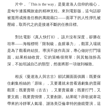
片中，「This is the way」是曼達洛人信仰的核心，
是甸乍連孤獨旅途的精神支柱。來到電影版，這句話卻
被濫用成推進任務的萬能藉口——面罩下的人性掙扎被
壓縮，取而代之的是接連不斷的任務目標。
對比電影《真人快打II》。該片沒有深度，卻勝在
坦率——海報標明「限制級，血腥暴力」，觀眾入場就
是為了觀看終結技。導演不故作高深，專心做好打鬥場
面，結果粉絲收貨。它的策略很簡單：與其勉強扮高
深，不如坦誠自己的類型，然後將那一項做到極致。
相反《曼達洛人與古古》卻試圖面面俱圓：既要保
住劇集粉絲的「原味」，又要遷就未曾看過劇集的普羅
觀眾；既要賣萌（古古），又要賣嚴肅；既要打鬥，又
要文戲；既要賣情懷，又要創新。結果呢？薛歌妮韋花
帶來的冷靜軍人氣場、謝洛美亞倫韋特的搶鏡聲演，這