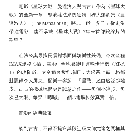
電影《星球大戰：曼達洛人與古古》作為《星球大
戰》的全新一章，導演莊法來奧延續口碑大熱劇集《曼
達洛人》（The Mandalorian）將非一般「父子」從劇集
帶進電影，能否承載《星球大戰》7年來首部院線片的
期望？
莊法來奧最擅長震撼場面與娛樂性兼備。今次全程
IMAX規格拍攝，雪地中全地域裝甲運輸步行機（AT-A
T）的攻防戰、太空追逐爆炸場面，大銀幕上每一格都
壯麗得令人屏息。配樂一響起，「星戰」迷自然泛起雞
皮。古古的機械玩偶更是誠意之作——每個小碎步、每
次瞪大眼、每聲「嗯嗯」，都比電腦特效真實十倍。
電影向經典致敬
談到古古，不得不提它與殿堂級大師尤達之間極其