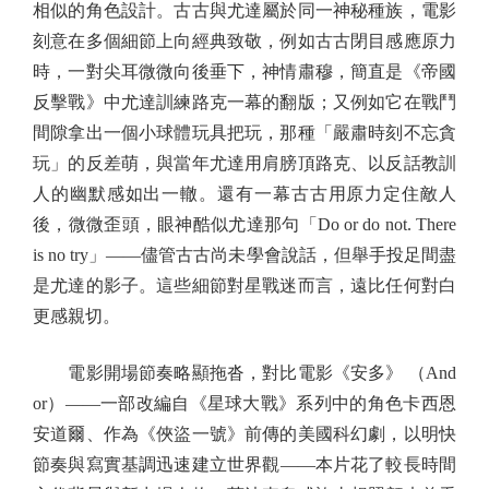
相似的角色設計。古古與尤達屬於同一神秘種族，電影
刻意在多個細節上向經典致敬，例如古古閉目感應原力
時，一對尖耳微微向後垂下，神情肅穆，簡直是《帝國
反擊戰》中尤達訓練路克一幕的翻版；又例如它在戰鬥
間隙拿出一個小球體玩具把玩，那種「嚴肅時刻不忘貪
玩」的反差萌，與當年尤達用肩膀頂路克、以反話教訓
人的幽默感如出一轍。還有一幕古古用原力定住敵人
後，微微歪頭，眼神酷似尤達那句「Do or do not. There
is no try」——儘管古古尚未學會說話，但舉手投足間盡
是尤達的影子。這些細節對星戰迷而言，遠比任何對白
更感親切。
電影開場節奏略顯拖沓，對比電影《安多》 （And
or）——一部改編自《星球大戰》系列中的角色卡西恩
安道爾、作為《俠盜一號》前傳的美國科幻劇，以明快
節奏與寫實基調迅速建立世界觀——本片花了較長時間