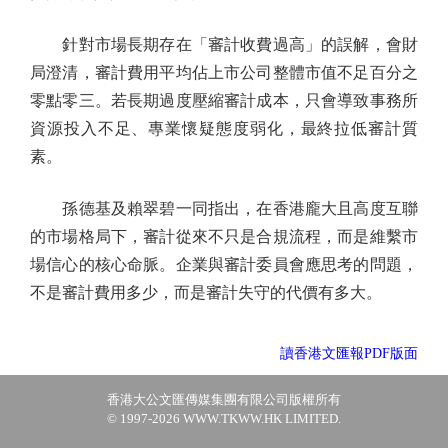
針對市場長期存在「審計收費過高」的誤解，會財
局澄清，審計費用平均佔上市公司整體市值不足百分之
零點零三。若長期過度壓縮審計成本，只會導致事務所
資源投入不足、專業懷疑態度弱化，最終拉低審計質
素。
孫德基及賴翠碧一同指出，在香港龐大且高度互聯
的市場格局下，審計從來不只是合規流程，而是維繫市
場信心的核心命脈。企業與審計委員會應思考的問題，
不是審計費用多少，而是審計失守的代價有多大。
讀香港文匯報PDF版面
香港大公文匯傳媒集團有限公司版權所有
© 1997-2026 WWW.TKWW.HK LIMITED.