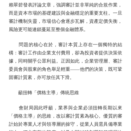
賴翠碧發表評論文章，強調審計並非單純的合規作業，
而是資本市場的基礎建設與金融穩定的重要支柱。一旦
審計機制失靈，市場信心會逐步瓦解，資產定價失衡，
風險更可能連鎖蔓延至整個金融體系。
問題的核心在於，審計本質上存在一個獨特的結
構：審計工作由企業支付費用，卻為投資者提供決策依
據，同時關乎公眾利益。正因如此，企業管理層、審計
委員會與股東的角色舉足輕重——他們的決策，既可鞏
固審計質素，亦可放任其下滑。
籲扭轉「價格主導」傳統思維
會財局因此呼籲，業界與企業必須扭轉長期以來
「價格主導」的思維，改以審計質素為核心。優質的審
計始於專業人才與領導層的操守，從業人員需具備專業