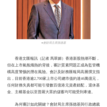
●會財局主席孫德基
香港文匯報訊（記者 馬翠媚）香港新股熱潮不斷，
但在上市氣氛熾熱的背後，審計質素問題正成為監管機
構高度警惕的潛在風險。會計及財務匯報局高層撰文指
出，目前香港逾2,700家上市公司總市值約達46萬億元，
任何財務失真都可能引發數百億港元資產錯配，退休基
金、主權基金以至普羅大眾的儲蓄均可能受到牽連。
為何審計如此關鍵？會財局主席孫德基與行政總裁