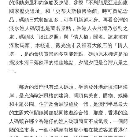
的浮動房屋和釣魚船及夕陽。參觀「不列顛尼亞造船廠
國家歷史遺址」和「史蒂夫斯頓博物館」時可買紀念
品，碼頭日式餐館甚多，可享用新鮮刺身。再看台灣的
淡水漁人碼頭也是著名景點，香港人去台灣乃必到之
處，碼頭以「淡江夕照」與「情人橋」聞名。該處擁有
浮動碼頭、木棧道、觀光漁市及福容大飯店的「情人
塔」，是約會與賞景的多功能景點。碼頭原木棧道是拍
攝淡水河日落餘暉的絕佳地點，夕陽夕照是台灣八景之
一。
鄰近的澳門也有漁人碼頭，坐落於外港新填海區海
岸，是充滿歐洲風格的建築。碼頭集美食、購物、娛樂
和主題公園、住宿及會展設施於一體，是澳門半島最大
的主題式休閒娛樂熱點同旅遊綜合體。那麼，香港的漁
人碼頭在哪？香港仔的漁人碼頭簡直不成氣候，一個簡
陋的漁市場，一個小碼頭有幾隻小船在載遊客遊香港仔