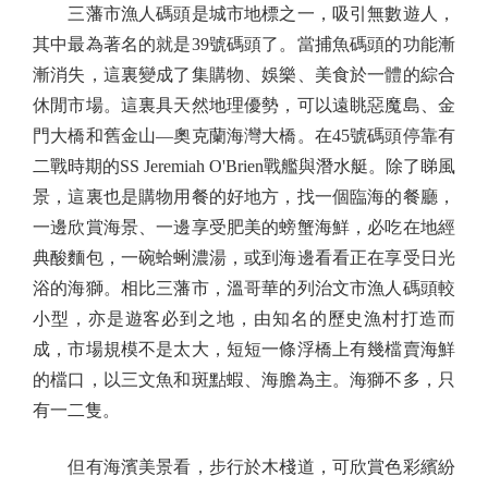
三藩市漁人碼頭是城市地標之一，吸引無數遊人，
其中最為著名的就是39號碼頭了。當捕魚碼頭的功能漸
漸消失，這裏變成了集購物、娛樂、美食於一體的綜合
休閒市場。這裏具天然地理優勢，可以遠眺惡魔島、金
門大橋和舊金山—奧克蘭海灣大橋。在45號碼頭停靠有
二戰時期的SS Jeremiah O'Brien戰艦與潛水艇。除了睇風
景，這裏也是購物用餐的好地方，找一個臨海的餐廳，
一邊欣賞海景、一邊享受肥美的螃蟹海鮮，必吃在地經
典酸麵包，一碗蛤蜊濃湯，或到海邊看看正在享受日光
浴的海獅。相比三藩市，溫哥華的列治文市漁人碼頭較
小型，亦是遊客必到之地，由知名的歷史漁村打造而
成，市場規模不是太大，短短一條浮橋上有幾檔賣海鮮
的檔口，以三文魚和斑點蝦、海膽為主。海獅不多，只
有一二隻。
但有海濱美景看，步行於木棧道，可欣賞色彩繽紛