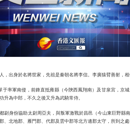
，出身於名將世家，先祖是秦朝名將李信。李廣猿臂善射，相
單于率軍南侵，前鋒直抵雍縣（今陝西鳳翔南）及甘泉宮，京城
功升為中郎，不久之後又升為武騎常侍。
尉身份協助太尉周亞夫，與叛軍激戰於昌邑（今山東巨野縣南
郡、北地郡、雁門郡、代郡及雲中郡等北方邊郡太守，所到之處