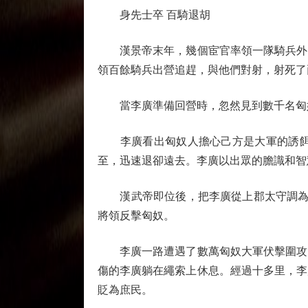
身先士卒 百騎退胡
漢景帝末年，幾個宦官率領一隊騎兵外出
領百餘騎兵出營追趕，與他們對射，射死了
當李廣準備回營時，忽然見到數千名匈奴
李廣看出匈奴人擔心己方是大軍的誘餌，
至，迅速退卻遠去。李廣以出眾的膽識和智
漢武帝即位後，把李廣從上郡太守調為未
將領反擊匈奴。
李廣一路遭遇了數萬匈奴大軍伏擊圍攻，
傷的李廣躺在繩索上休息。經過十多里，李
貶為庶民。