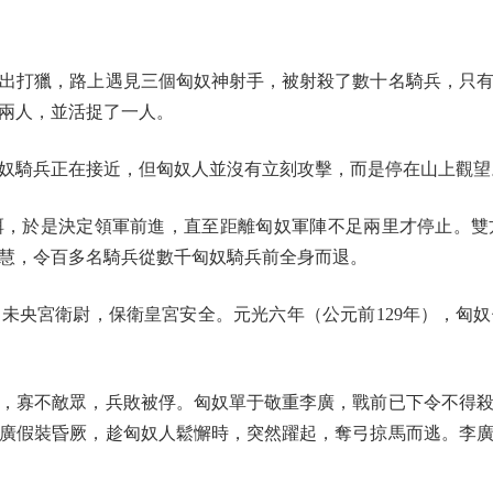
打獵，路上遇見三個匈奴神射手，被射殺了數十名騎兵，只有
兩人，並活捉了一人。
騎兵正在接近，但匈奴人並沒有立刻攻擊，而是停在山上觀望
於是決定領軍前進，直至距離匈奴軍陣不足兩里才停止。雙
慧，令百多名騎兵從數千匈奴騎兵前全身而退。
央宮衛尉，保衛皇宮安全。元光六年（公元前129年），匈奴
寡不敵眾，兵敗被俘。匈奴單于敬重李廣，戰前已下令不得殺
廣假裝昏厥，趁匈奴人鬆懈時，突然躍起，奪弓掠馬而逃。李