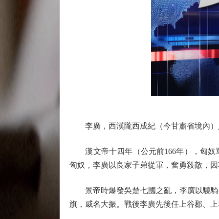
李廣，西漢隴西成紀（今甘肅省境內）人
漢文帝十四年（公元前166年），匈奴
匈奴，李廣以良家子弟從軍，奮勇殺敵，因
景帝時爆發吳楚七國之亂，李廣以驍騎都
旗，威名大振。戰後李廣先後任上谷郡、上