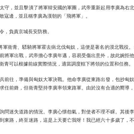
守，並且擊潰了將軍韓安國的軍團，武帝重新起用李廣為右北
敢寇邊，並且稱李廣為漢朝的「飛將軍」。
令，負責京城長安防務。
將軍衛青、驃騎將軍霍去病北伐匈奴，這便是著名的漠北戰役。
前將軍出戰，武帝擔心李廣年邁，容易受傷出意外，故此婉拒
衛青可以根據前線實際情況，適當調度轄下將領的位置和任務。
前往，準備與匈奴大軍決戰。他命李廣從東路出發，包抄匈奴
求任前鋒，但衛青堅持李廣率領東路軍。由於沒有合適的嚮導
問迷失道路的情況。李廣心懐怨氣，對使者不理不睬。其後李
到東路，終至迷路，這是上天要亡我呀！我已經六十多歲了，