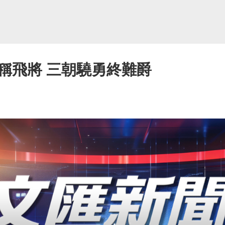
稱飛將 三朝驍勇終難爵