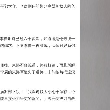
平郡太守。李廣到任即迎頭痛擊匈奴人的入
李廣那時已經六十多歲，知道這是他最後一
他的請求。不過李廣一再請戰，武帝只好勉強
側後。東路不僅繞道，路程較遠，而且所經
，李廣的東路軍迷失了道路，未能按時扺達漠
廣對部下說：「我與匈奴大小七十餘戰，今
不能再接受刀筆吏的盤問。」說完便拔刀自殺