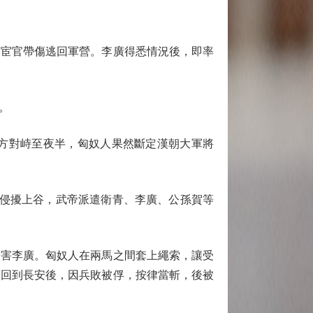
宦官帶傷逃回軍營。李廣得悉情況後，即率
。
方對峙至夜半，匈奴人果然斷定漢朝大軍將
侵擾上谷，武帝派遣衛青、李廣、公孫賀等
害李廣。匈奴人在兩馬之間套上繩索，讓受
廣回到長安後，因兵敗被俘，按律當斬，後被