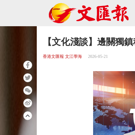
【文化淺談】邊關獨鎮
香港文匯報 文江學海
2026-05-21