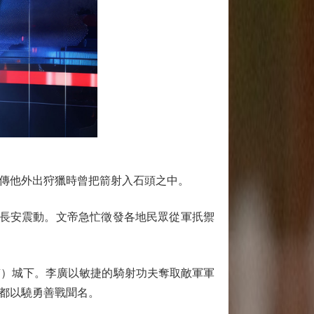
傳他外出狩獵時曾把箭射入石頭之中。
長安震動。文帝急忙徵發各地民眾從軍扺禦
）城下。李廣以敏捷的騎射功夫奪取敵軍軍
都以驍勇善戰聞名。