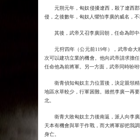
元朔元年，匈奴侵擾遼西，殺了遼西郡太
侵，之後數年，匈奴人懼怕李廣的威名，不
其後，武帝又召李廣回朝，任命為郎中
元狩四年（公元前119年），武帝命大
次可以建功立業的機會。他向武帝請求擔任
任命他為前將軍。另一方面，武帝同時吩咐
衛青偵知匈奴主力位置後，決定親領精兵
地區水草較少，行軍困難。雖然李廣一再要
北。
衛青大敗匈奴主力後南返，派人向李廣詢
天本有機會與單于作戰，而大將軍卻把我調
身亡。