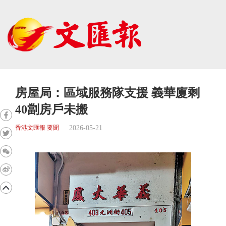
房屋局：區域服務隊支援 義華廈剩
40劏房戶未搬
2026-05-21
香港文匯報 要聞