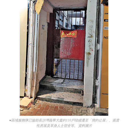
●區域服務隊已協助長沙灣義華大廈約110戶陸續遷至「簡約公屋」、過渡
性房屋及單身人士宿舍等。 資料圖片