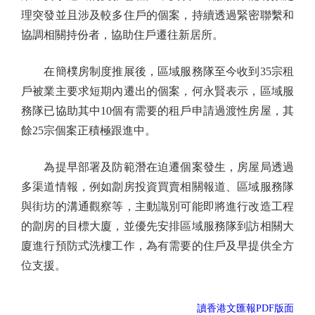
理突發並且涉及較多住戶的個案，持續透過緊密聯繫和
協調相關持份者，協助住戶遷往新居所。
在簡樸房制度推展後，區域服務隊至今收到35宗租
戶被業主要求短期內遷出的個案，何永賢表示，區域服
務隊已協助其中10個有需要的租戶申請過渡性房屋，其
餘25宗個案正積極跟進中。
為提早部署及防範潛在迫遷個案發生，房屋局透過
多渠道情報，例如劏房投資買賣相關報道、區域服務隊
與街坊的溝通觀察等，主動識別可能即將進行改造工程
的劏房的目標大廈，並優先安排區域服務隊到訪相關大
廈進行預防式洗樓工作，為有需要的住戶及早提供全方
位支援。
讀香港文匯報PDF版面