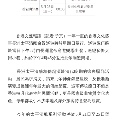
香港文匯報訊（記者 子京）一年一度的香港文化盛
事長洲太平清醮會景巡遊將於星期日舉行。巡遊隊伍將
於當日下午2時由長洲北帝廟遊樂場出發，途經多條大
街小巷，約於下午4時45分返抵北帝廟遊樂場。
長洲太平清醮相傳起源於清代晚期的瘟疫驅邪活
動，居民為求消災，請來北帝神像鎮壓瘟疫，及後漸漸
演變成長洲每年最大的傳統節慶。這項傳統節日不但是
香港極具代表性的民間活動，更是國家級非物質文化遺
產。每年都吸引不少本地及海外旅客特意登島觀賞。
今年的太平清醮系列活動將於5月21日至25日舉