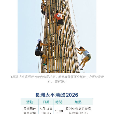
●圖為上月底舉行的搶包山選拔賽，參賽者施展渾身解數，力爭決賽資
格。 資料圖片