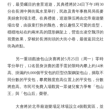
行，最受矚目的會景巡遊，其典禮將於24日下午1時30
分在長洲中興街風水里舉行，民政及青年事務局局長麥
美娟會到場主禮。在典禮後，巡遊隊伍將由北帝廟遊樂
場出發，由孩童打扮的飄色，會以趣怪又可愛的造型，
穩穩地站在約兩米高的隱形鋼架上，營造出凌空飄浮的
視覺效果，穿梭於長洲街頭的大街小巷，最後返回北社
街為終點。
另一重頭戲搶包山決賽將於5月25日（周一）零時
零分舉行，12名晉身決賽的選手需於限時內攀上約14米
高、掛滿約9,000個平安包的巨型仿製鋼架包山，摘取不
同分數的平安包，攀爬難度愈高位置上的平安包，分數
將愈高。市民可免費入場觀賞一眾健兒奮力爭奪「包山
王」與「包山后」榮譽。
大會將於北帝廟遊樂場足球場設立4個觀賞區，並