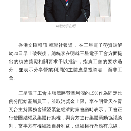
●總統李在明
香港文匯報訊 韓聯社報道， 在三星電子勞資調解
於20日早上破裂後，總統李在明就三星電子工會方面提
出的績效獎勵相關要求予以批評，指責工會的要求過
分，並表示分享營業利潤的主體應是投資者，而非工
會。
三星電子工會主張應將營業利潤的15%作為固定比
例分配給基層員工，並取消獎金上限。李在明當天在青
瓦台主持國務會議暨緊急經濟對策會議時表示，工會正
行使團結權及集體行動權，與資方進行集體勞動協議談
判，當事方有權維護自身利益，但維權行為應有底線，