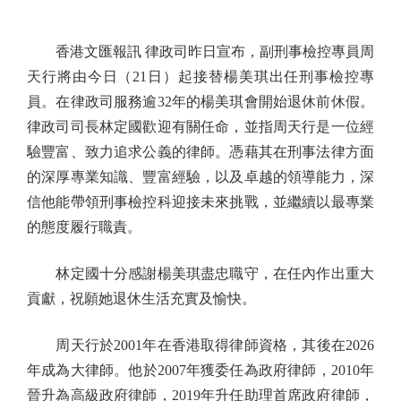
香港文匯報訊 律政司昨日宣布，副刑事檢控專員周
天行將由今日（21日）起接替楊美琪出任刑事檢控專
員。在律政司服務逾32年的楊美琪會開始退休前休假。
律政司司長林定國歡迎有關任命，並指周天行是一位經
驗豐富、致力追求公義的律師。憑藉其在刑事法律方面
的深厚專業知識、豐富經驗，以及卓越的領導能力，深
信他能帶領刑事檢控科迎接未來挑戰，並繼續以最專業
的態度履行職責。
林定國十分感謝楊美琪盡忠職守，在任內作出重大
貢獻，祝願她退休生活充實及愉快。
周天行於2001年在香港取得律師資格，其後在2026
年成為大律師。他於2007年獲委任為政府律師，2010年
晉升為高級政府律師，2019年升任助理首席政府律師，