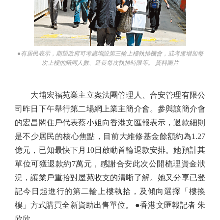
●有居民表示，期望政府可考慮增設第三輪上樓執拾機會，或考慮增加每
次上樓的陪同人數、延長每次執拾時限等。 資料圖片
大埔宏福苑業主立案法團管理人、合安管理有限公
司昨日下午舉行第二場網上業主簡介會。參與該簡介會
的宏昌閣住戶代表蔡小姐向香港文匯報表示，退款細則
是不少居民的核心焦點，目前大維修基金餘額約為1.27
億元，已知最快下月10日啟動首輪退款安排。她預計其
單位可獲退款約7萬元，感謝合安此次公開梳理資金狀
況，讓業戶重拾對屋苑收支的清晰了解。她又分享已登
記今日起進行的第二輪上樓執拾，及傾向選擇「樓換
樓」方式購買全新資助出售單位。 ●香港文匯報記者 朱
欣欣