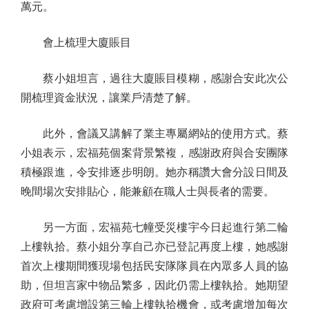
萬元。
會上梳理大廈賬目
蔡小姐坦言，過往大廈賬目模糊，感謝合安此次公
開梳理資金狀況，讓業戶清楚了解。
此外，會議又講解了業主專屬網站的使用方式。蔡
小姐表示，宏福苑個案背景繁複，感謝政府與合安團隊
積極跟進，令安排逐步明朗。她亦稱讚大會分設日間及
晚間場次安排貼心，能兼顧在職人士與長者的需要。
另一方面，宏福苑七幢受災樓宇今日起進行第二輪
上樓執拾。蔡小姐分享自己亦已登記再度上樓，她感謝
首次上樓期間獲現場包括民安隊隊員在內眾多人員的協
助，但坦言家中物品繁多，因此仍需上樓執拾。她期望
政府可考慮增設第三輪上樓執拾機會，或考慮增加每次