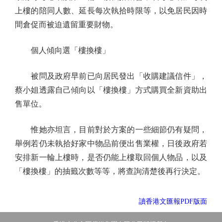
上樓的陪同人數、延長每次執拾時限等，以免居民因時
間倉促而被迫遺留重要財物。
個人傾向選「樓換樓」
被問及政府早前已向居民發出「收購建議信件」，
蔡小姐透露自己傾向以「樓換樓」方式購買全新資助出
售單位。
惟她亦坦言，目前對於方案的一些細節仍有疑問，
舉例若仍未執拾好家中物品前便出售業權，日後政府若
安排新一輪上樓時，是否仍能上樓取回個人物品，以及
「樓換樓」的抽籤次數等等，將查詢清楚後再行決定。
讀香港文匯報PDF版面