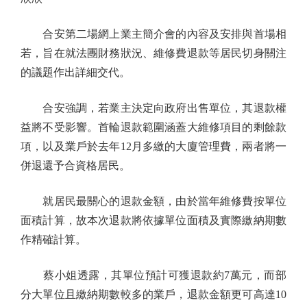
合安第二場網上業主簡介會的內容及安排與首場相
若，旨在就法團財務狀況、維修費退款等居民切身關注
的議題作出詳細交代。
合安強調，若業主決定向政府出售單位，其退款權
益將不受影響。首輪退款範圍涵蓋大維修項目的剩餘款
項，以及業戶於去年12月多繳的大廈管理費，兩者將一
併退還予合資格居民。
就居民最關心的退款金額，由於當年維修費按單位
面積計算，故本次退款將依據單位面積及實際繳納期數
作精確計算。
蔡小姐透露，其單位預計可獲退款約7萬元，而部
分大單位且繳納期數較多的業戶，退款金額更可高達10