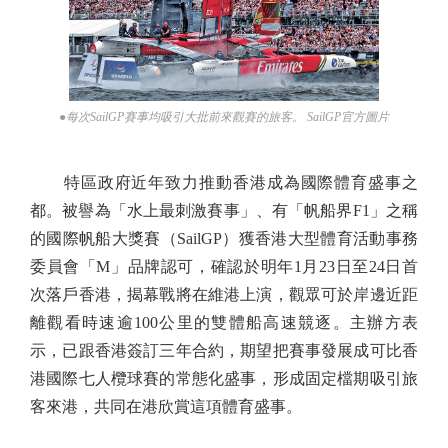
●每次SailGP賽事均吸引大批前來觀賽的旅客。 SailGP官方圖片
特區政府近年致力推動香港成為國際體育盛事之
都。被譽為「水上最刺激賽事」、有「帆船界F1」之稱
的國際帆船大獎賽（SailGP）獲香港大型體育活動事務
委員會「M」品牌認可，確認於明年1月23日至24日首
次落戶香港，揭幕戰將在維港上演，觀眾可於岸邊近距
離觀看時速逾100公里的雙體船高速競逐。主辦方表
示，已跟香港簽訂三年合約，期望把賽事發展成可比香
港國際七人欖球賽的常態化盛事，形成固定檔期吸引旅
客來港，共同在港欣賞這項體育盛事。