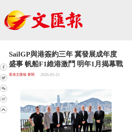
SailGP與港簽約三年 冀發展成年度
盛事 帆船F1維港激鬥 明年1月揭幕戰
2026-05-21
香港文匯報 要聞