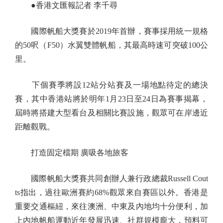
●香港文匯報記者 李千尋
國際帆船大獎賽於2019年首辦，賽事採用統一規格
的50呎（F50）水翼雙體帆船，其最高時速可突破100公
里。
下個賽季將設12站分站賽及一場地點待定的總決
賽，其中香港站將於明年1月23日至24日為賽事揭幕，
屆時將搭建大型看台及相關比賽設施，觀眾可在岸邊近
距離觀戰。
打造固定檔期 廣吸各地旅客
國際帆船大獎賽共同創辦人兼行政總裁Russell Cout
ts指出，過往歐洲賽約68%觀眾來自賽區以外。香港是
重要交通樞紐，來往澳洲、中東及內地均十分便利，加
上內地帆船運動近年發展迅速、社群規模龐大，預料可