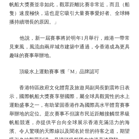
帆船大獎賽並非如此，觀眾距離比賽非常近，而且（船
隻）速度極快，這也是它吸引大量賽事愛好者、全球轉
播持續增長的原因。」
他說，新一屆賽事將於明年1月舉行，維港一帶常
見東風，風流由兩岸城市建築中通過，令香港成為更具
趣味的賽事舉辦地。
頂級水上運動賽事 獲「M」品牌認可
香港特區政府文化體育及旅遊局副局長劉震昨日表
示，國際帆船大獎賽享譽國際，屬全球具觀賞性的水上
運動盛事之一，有助鞏固香港作為國際高水平體育賽事
舉辦地的定位。是次賽事不但讓市民近距離接觸世界級
帆船競逐，亦提供平台向全球展示香港充滿活力的海
濱、令人驚嘆的天際線以及聞名於世的待客之道，期望