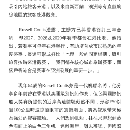
吸引內地旅客來港，以及來自新西蘭、澳洲等有直航航
線地區的旅客赴港觀賽。
Russell Coutts透露，主辦方已與香港簽訂三年合
約，即2027、2028及2029年賽季都會在港比賽。他指
出，若賽事可每年在港舉行，有助培育成市民熟悉的年
度盛事，長遠可形成好比「七欖」般的固定檔期，吸引
旅客按時來港觀賽，「我們都在核心城市舉辦賽事，而
落戶香港會是賽事在亞洲發展的重要一步。」
現年64歲的Russell Coutts亦是一代帆船名將，他分
享多年前曾在香港以奧運級別帆船作賽，但它與國際帆
船大獎賽所提供的近岸高速體驗截然不同，形容F50以
逾100公里時速掠過眼前的震撼場面，將為觀眾帶來極
為強烈的觀賽體驗。「人們想到帆船，往往只聯想到藍
色海面上的白色三角帆，遠離海岸、難以辨認，但國際