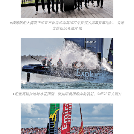
●國際帆船大獎賽正式宣布香港成為其2027年賽程的揭幕賽事地點。 香港
文匯報記者涂穴 攝
●船隻高速掠過時水花四濺，猶如噴氣機般向前噴射。SailGP官方圖片