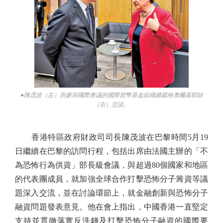
●陳茂波（左）與參與國際會議的國際貨幣基金組織總裁格奧爾基耶娃
（右）交談。
香港特區政府財政司司長陳茂波在巴黎時間5月19
日繼續在巴黎的訪問行程，包括出席由法國主辦的「不
為恐怖行為供資」部長級會議，與超過80個國家和地區
的代表團成員，就加強全球合作打擊恐怖分子籌資等議
題深入交流，並在討論環節上，就金融創新與恐怖分子
融資問題發表意見。他在會上指出，中國香港一直堅定
支持並貫徹落實反洗錢及打擊恐怖分子融資的國際要