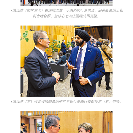
●陳茂波（前排左七）在法國巴黎「不為恐怖行為供資」部長級會議上和
與會者合照。前排右七為法國總統馬克龍。
●陳茂波（左）與參與國際會議的世界銀行集團行長彭安杰（右）交談。