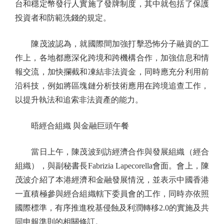
台和穩定幣發行人實施了發牌制度，其中就包括了保護
投資者和防範洗錢的規定。
陳茂波認為，就國際間加強打擊恐怖分子融資的工
作上，各地都應深化跨境和跨機構合作，加強信息和情
報交流，加快攔截和凍結非法資金，同時應充分利用前
沿科技，例如將區塊鏈分析技術應用在跨境追查工作，
以提升執法和追索非法資產的能力。
晤經合組織 與金融巨頭午餐
當日上午，陳茂波到訪經濟合作與發展組織（經合
組織），與副秘書長Fabrizia Lapecorella會面。會上，陳
茂波介紹了本港經濟和金融發展情況，並表示中國香港
一直積極參與經合組織轄下委員會的工作，同時亦依照
國際標準，有序推進稅基侵蝕及利潤轉移2.0的實施及共
同申報準則的相關修訂。