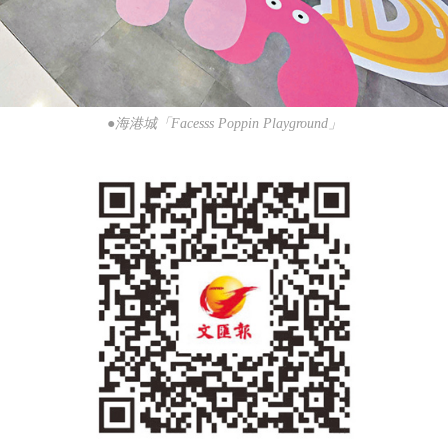
●海港城「Facesss Poppin Playground」