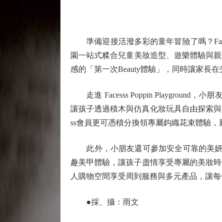
準備迎接活潑多彩的童年冒險了嗎？Facesss
園一站式糅合兒童美妝造型、遊樂體驗與親子
感的「第一次Beauty體驗」，同時讓家
走進 Facesss Poppin Playgro
讓孩子透過積木與仿真化妝玩具自由探索與動手實驗
ss會員更可憑積分換領專屬鈎織花束體驗
此外，小朋友還可參加安全可靠的美妍體驗：由韓國
趣美甲體驗，讓孩子盡情享受專屬的美妝時
人購物空間享受周到服務與多元產品，讓每
●採、攝：雨文