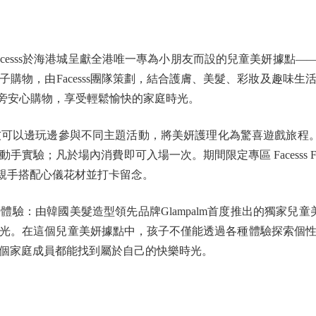
於海港城呈獻全港唯一專為小朋友而設的兒童美妍據點——「Facesss 
購物，由Facesss團隊策劃，結合護膚、美髮、彩妝及趣味
長在旁安心購物，享受輕鬆愉快的家庭時光。
und，小朋友可以邊玩邊參與不同主題活動，將美妍護理化為驚喜遊戲旅程。店
；凡於場內消費即可入場一次。期間限定專區 Facesss Flower
，親手搭配心儀花材並打卡留念。
美髮造型領先品牌Glampalm首度推出的獨家兒童美髮服務，以及A
光。在這個兒童美妍據點中，孩子不僅能透過各種體驗探索個
個家庭成員都能找到屬於自己的快樂時光。