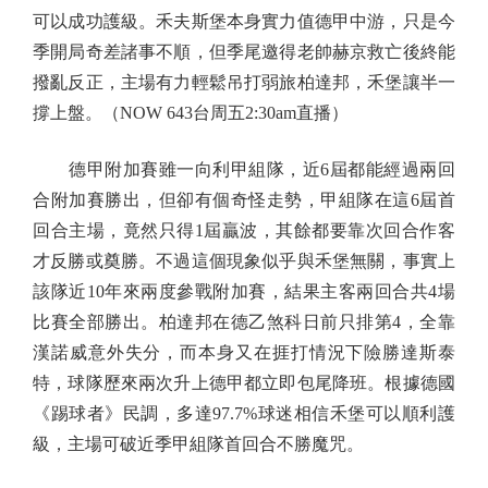
可以成功護級。禾夫斯堡本身實力值德甲中游，只是今
季開局奇差諸事不順，但季尾邀得老帥赫京救亡後終能
撥亂反正，主場有力輕鬆吊打弱旅柏達邦，禾堡讓半一
撐上盤。（NOW 643台周五2:30am直播）
德甲附加賽雖一向利甲組隊，近6屆都能經過兩回
合附加賽勝出，但卻有個奇怪走勢，甲組隊在這6屆首
回合主場，竟然只得1屆贏波，其餘都要靠次回合作客
才反勝或奠勝。不過這個現象似乎與禾堡無關，事實上
該隊近10年來兩度參戰附加賽，結果主客兩回合共4場
比賽全部勝出。柏達邦在德乙煞科日前只排第4，全靠
漢諾威意外失分，而本身又在捱打情況下險勝達斯泰
特，球隊歷來兩次升上德甲都立即包尾降班。根據德國
《踢球者》民調，多達97.7%球迷相信禾堡可以順利護
級，主場可破近季甲組隊首回合不勝魔咒。