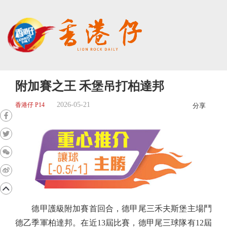
附加賽之王 禾堡吊打柏達邦
2026-05-21
香港仔 P14
分享
德甲護級附加賽首回合，德甲尾三禾夫斯堡主場鬥
德乙季軍柏達邦。在近13屆比賽，德甲尾三球隊有12屆